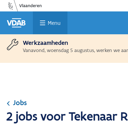
Ga
Vind
Vind
Welke
Terug
naar
een
een
job
naar
de
job
opleiding
past
home
Menu
inhoud
bij
mij?
Werkzaamheden
Vanavond, woensdag 5 augustus, werken we aan 
Jobs
2 jobs voor Tekenaar R