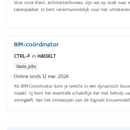
Voor onze klant, architectenbureau, zijn we op zoek naar e
takenpakket: Je bent verantwoordelijk voor het uittekene
BIM-coördinator
CTRL-F
in
HASSELT
Vaste jobs
Online sinds 12 mei. 2026
Als BIM-Coördinator kom je terecht in een dynamisch bouw
maakt. Jij bent het essentiële schakeltje dat met behulp 
vormgeeft. Van het ontwerpen van de digitale bouwmodell
verschillende teamleden; jouw werk zorgt ervoor dat alles 
verantwoordelijkheden werk je samen in een team, waarbi
onmisbaar zijn.