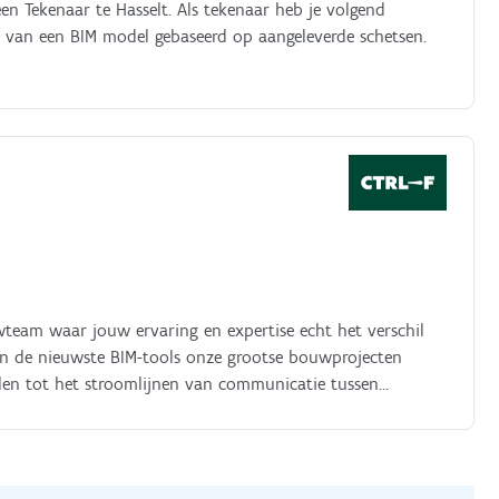
en Tekenaar te Hasselt. Als tekenaar heb je volgend
n van een BIM model gebaseerd op aangeleverde schetsen.
team waar jouw ervaring en expertise echt het verschil
van de nieuwste BIM-tools onze grootse bouwprojecten
en tot het stroomlijnen van communicatie tussen
op rolletjes loopt. Zonder leidinggevende
j jouw liefde voor detail en probleemoplossend vermogen