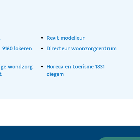
t
Revit modelleur
t 9160 lokeren
Directeur woonzorgcentrum
ige wondzorg
Horeca en toerisme 1831
t
diegem