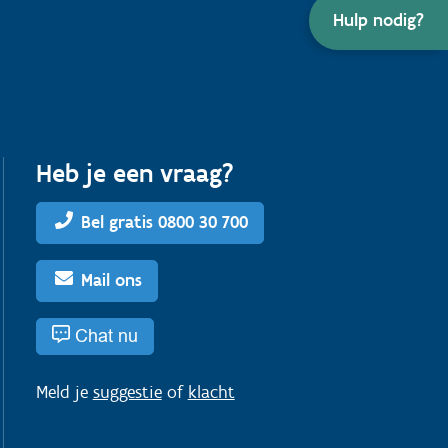
Hulp nodig?
Heb je een vraag?
Bel gratis 0800 30 700
Mail ons
Chat nu
Meld je
suggestie
of
klacht