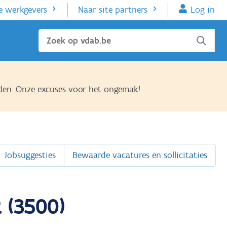
e werkgevers
Naar site partners
Log in
Sluiten
den. Onze excuses voor het ongemak!
Jobsuggesties
Bewaarde vacatures en sollicitaties
 (3500)