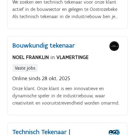
We zoeken een technisch tekenaar voor onze klant
actief in de bouwsector en gelegen te Oostrozebeke
Als technisch tekenaar in de industriebouw ben je
verantwoordelijk voor het maken van gedetailleerde
technische tekeningen en ontwerpen die worden
gebruikt bij de constructie van industriële faciliteiten.
Bouwkundig tekenaar
Je werkt samen met ingenieurs, architecten en
projectmanagers om ervoor te zorgen dat de
NOEL FRANKLIN
in
VLAMERTINGE
bouwplannen nauwkeurig en in overeenstemming
met alle vereisten worden opgesteld Taken en
Vaste jobs
verantwoordelijkheden:. Creëer technische tekeningen,
Online sinds 28 okt. 2025
schema's en plattegronden op basis van specificaties
Onze klant. Onze klant is een innovatieve en
en instructies van ingenieurs en architecten. Maak
dynamische speler in de industriebouw, waar
gedetailleerde 2D- en 3D-modellen van industriële
creativiteit en vooruitstrevendheid worden omarmd.
bouwprojecten met behulp van CAD-software
(Computer-Aided Design) Werk nauw samen met het
ontwerpteam, ingenieurs en andere belanghebbenden
om ervoor te zorgen dat de tekeningen voldoen aan
Technisch Tekenaar |
de technische specificaties en veiligheidsnormen