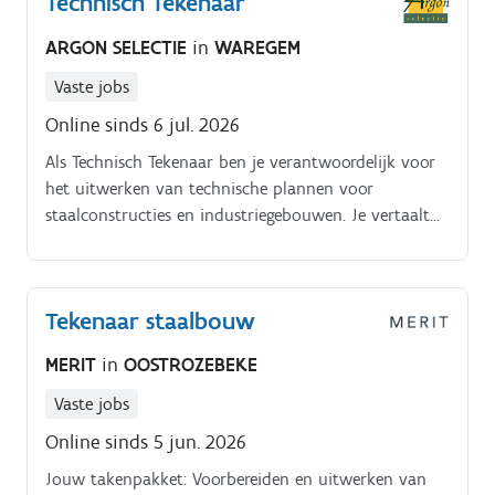
Technisch Tekenaar
ARGON SELECTIE
in
WAREGEM
Vaste jobs
Online sinds 6 jul. 2026
Als Technisch Tekenaar ben je verantwoordelijk voor
het uitwerken van technische plannen voor
staalconstructies en industriegebouwen. Je vertaalt
ontwerpen en technische specificaties naar
nauwkeurige uitvoeringsplannen en werkt nauw
samen met collega's om projecten succesvol te
Tekenaar staalbouw
realiseren Jouw verantwoordelijkheden. Uitwerken en
opmaken van technische tekeningen voor
MERIT
in
OOSTROZEBEKE
staalconstructies en industriegebouwen Vertalen van
technische ontwerpen naar duidelijke en
Vaste jobs
nauwkeurige uitvoeringsplannen Controleren van
Online sinds 5 jun. 2026
tekeningen op kwaliteit, volledigheid en technische
Jouw takenpakket: Voorbereiden en uitwerken van
haalbaarheid Samenwerken met projectleiders,