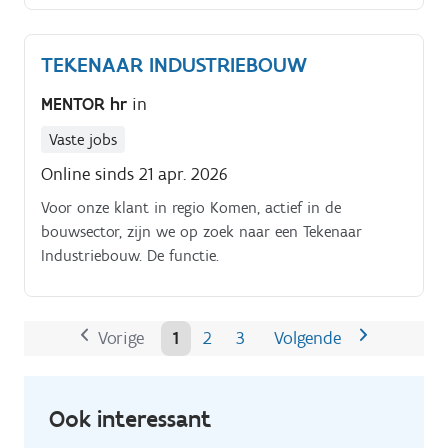
met inbegrip van de verschillende stuktekeningen
van kolommen, balken, dak- en wandelementen
TEKENAAR INDUSTRIEBOUW
Jouw taken:. Je verdiept je in elk project door overleg
met de commercieel verantwoordelijke en de klant,
MENTOR hr
in
zodat je de verwachtingen en verkoopsinhoud
perfect begrijpt Je vertaalt deze input naar
Vaste jobs
kwalitatieve 3D-ontwerpen in Tekla Structures, met
Online sinds 21 apr. 2026
oog voor technische haalbaarheid, regelgeving en
Voor onze klant in regio Komen, actief in de
materiaalkeuze Samen met de commercieel
bouwsector, zijn we op zoek naar een Tekenaar
verantwoordelijke licht je de ontwerpen toe aan de
Industriebouw. De functie.
klant en stuur je bij waar nodig Je werkt de
ontwerpen verder uit tot volledige werk- en
stuktekeningen voor productie en aankoop
Vorige
1
2
3
Volgende
Ook interessant