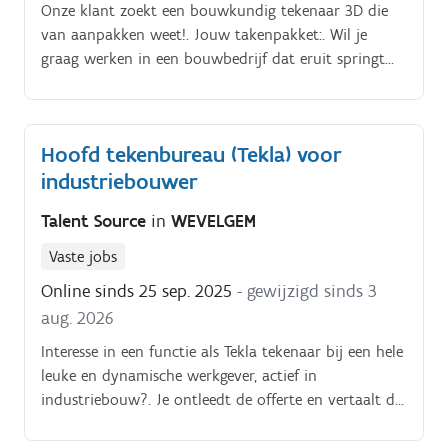
Onze klant zoekt een bouwkundig tekenaar 3D die
van aanpakken weet!. Jouw takenpakket:. Wil je
graag werken in een bouwbedrijf dat eruit springt
met een professionele aanpak, hands on mentaliteit
en realisaties van topkwaliteit? Reageer dan snel!.
Hoofd tekenbureau (Tekla) voor
industriebouwer
Talent Source
in
WEVELGEM
Vaste jobs
Online sinds 25 sep. 2025
- gewijzigd sinds 3
aug. 2026
Interesse in een functie als Tekla tekenaar bij een hele
leuke en dynamische werkgever, actief in
industriebouw?. Je ontleedt de offerte en vertaalt die
naar een tekening De gegevens die te maken hebben
met het gebouw (zoals EPB, stabiliteit, tegenpeil,