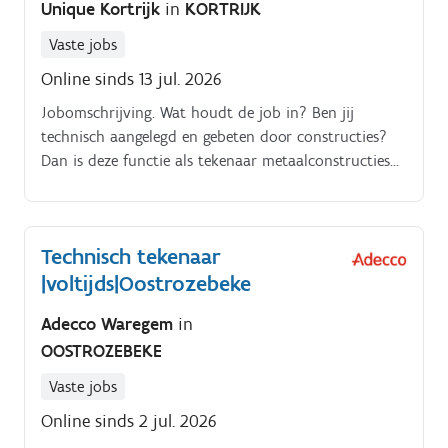
Unique Kortrijk
in
KORTRIJK
verkoopteam.
Vaste jobs
Online sinds 13 jul. 2026
Jobomschrijving. Wat houdt de job in? Ben jij
technisch aangelegd en gebeten door constructies?
Dan is deze functie als tekenaar metaalconstructies
iets voor jou.
Technisch tekenaar
|voltijds|Oostrozebeke
Adecco Waregem
in
OOSTROZEBEKE
Vaste jobs
Online sinds 2 jul. 2026