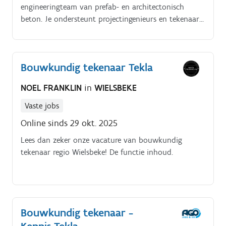
engineeringteam van prefab- en architectonisch
beton. Je ondersteunt projectingenieurs en tekenaars
bij het opstellen van overzichts-, bekistings- en
wapeningsplannen voor maatwerkbetonelementen
zoals balkons, gevelpanelen en maatwerkstructuren.
Bouwkundig tekenaar Tekla
Je werkt met 3D-modellering in Tekla, verzorgt
stuktekeningen voor productie en verwerkt alle
NOEL FRANKLIN
in
WIELSBEKE
gegevens in het ERP-systeem. Door opleiding en
begeleiding kun je doorgroeien naar zelfstandig
Vaste jobs
modelleringswerk in Tekla.
Online sinds 29 okt. 2025
Lees dan zeker onze vacature van bouwkundig
tekenaar regio Wielsbeke! De functie inhoud.
Bouwkundig tekenaar -