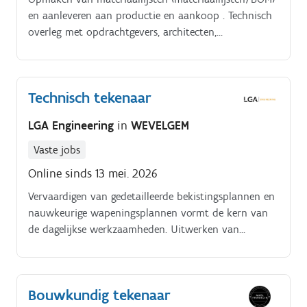
en aanleveren aan productie en aankoop . Technisch
overleg met opdrachtgevers, architecten,
studiebureaus en de werfploeg . Meedenken over
standaardisatie, werkmethodes en optimalisaties
Technisch tekenaar
LGA Engineering
in
WEVELGEM
Vaste jobs
Online sinds 13 mei. 2026
Vervaardigen van gedetailleerde bekistingsplannen en
nauwkeurige wapeningsplannen vormt de kern van
de dagelijkse werkzaamheden. Uitwerken van
complexe stabiliteitsdetails garandeert een vlekkeloze
uitvoering op de werf.
Bouwkundig tekenaar