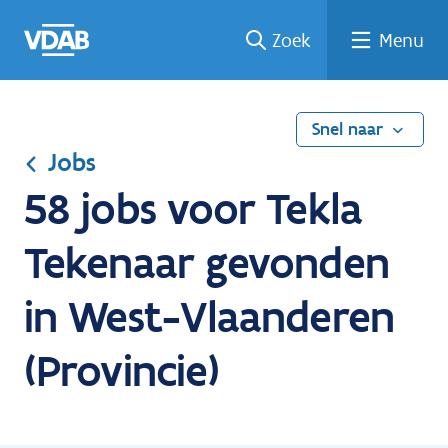
Ga
Vind
Vind
Welke
Terug
Zoek
Menu
naar
een
een
job
naar
de
job
opleiding
past
home
inhoud
bij
mij?
Snel naar
Jobs
58 jobs voor Tekla
Tekenaar gevonden
in West-Vlaanderen
(Provincie)