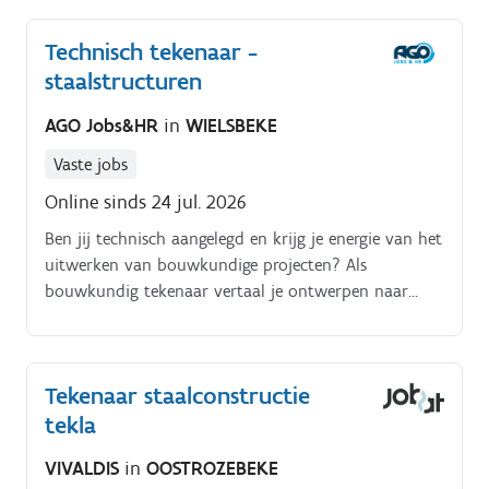
wapening, voorspanning,.) moeten vertaald worden
Technisch tekenaar -
in de tekening Je werkt bouwknopen en technische
staalstructuren
details uit voor de werfleider Je bent het
aanspreekpunt voor de werfleiders als die op korte
AGO Jobs&HR
in
WIELSBEKE
termijn een schets wensen zodat alles verstaanbaar is
op de werf.
Vaste jobs
Online sinds 24 jul. 2026
Ben jij technisch aangelegd en krijg je energie van het
uitwerken van bouwkundige projecten? Als
bouwkundig tekenaar vertaal je ontwerpen naar
duidelijke 3D-modellen, plannen en
productietekeningen. Je werkt mee aan uiteenlopende
staalconstructies en bouwprojecten en denkt actief
Tekenaar staalconstructie
mee over technische oplossingen Wat ga je doen?. Je
tekla
bouwt 3D-modellen op van funderingen,
staalstructuren, dak- en wandbekleding Vanuit deze
VIVALDIS
in
OOSTROZEBEKE
modellen genereer je de nodige plannen en