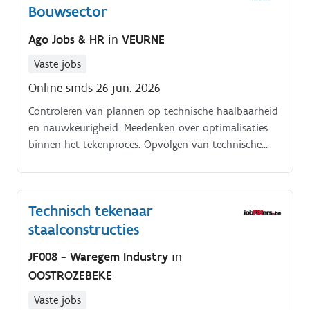
Bouwsector
Herzie en pas tekeningen aan op basis van feedback
van het projectteam, klanten of bouwinspecteurs
Ago Jobs & HR
in
VEURNE
Ondersteun bij het opstellen van materialenlijsten en
kostenramingen op basis van de technische
Vaste jobs
tekeningen Voer grondige kwaliteitscontroles uit op
Online sinds 26 jun. 2026
de gemaakte tekeningen om ervoor te zorgen dat ze
voldoen aan de geldende normen en voorschriften
Controleren van plannen op technische haalbaarheid
Houd gedetailleerde documentatie bij van alle
en nauwkeurigheid. Meedenken over optimalisaties
tekeningen en ontwerpen, inclusief revisies en
binnen het tekenproces. Opvolgen van technische
wijzigingen
dossiers van opstart tot uitvoering. Overleggen met
projectleiding, productie en klanten.
Technisch tekenaar
staalconstructies
JF008 - Waregem Industry
in
OOSTROZEBEKE
Vaste jobs