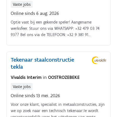
productietekeningen voor staal-, wand- en
Vaste jobs
vloerelementen Je werkt nauw samen met
Online sinds 6 aug. 2026
stabiliteitsingenieurs en collega-tekenaars Je denkt
mee over technisch haalbare en efficiënte oplossingen
Optie vast bij een gekende speler! Aangename
Je plaatst bestellingen voor de nodige materialen en
werksfeer. Stuur ons via WHATSAPP: +32 479 03 74
onderdelen binnen jouw projecten Je volgt jouw
93?? Bel ons via de TELEFOON: +32 9 381 91
dossiers nauwkeurig op van voorbereiding tot
95??????????????????
uitvoering
Tekenaar staalconstructie
tekla
Vivaldis Interim
in
OOSTROZEBEKE
Vaste jobs
Online sinds 13 mei. 2026
Voor onze klant, specialist in metaalconstructies, zijn
we op zoek naar een technisch tekenaar:Je wordt
verantwoordelijk voor het uittekenen van grote