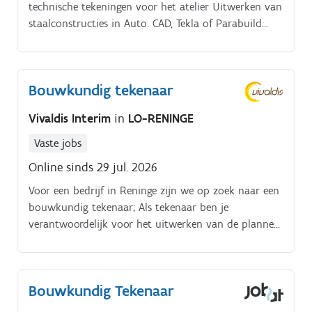
technische tekeningen voor het atelier Uitwerken van
ingenieurs en collega's om projecten efficiënt uit te
staalconstructies in Auto. CAD, Tekla of Parabuild
voeren Verwerken van wijzigingen en optimalisaties
(Optioneel) Opmetingen op de werf en een eerste
in bestaande technische plannen Bijdragen aan een
technisch overleg met klanten Stelselmatig
correcte technische documentatie gedurende het
zelfstandig leren uittekenen van constructies van
volledige project.
Bouwkundig tekenaar
ontwerp tot eindtekening Nauw samenwerken met
collega’s uit atelier en projectvoorbereiding
Vivaldis Interim
in
LO-RENINGE
Vaste jobs
Online sinds 29 jul. 2026
Voor een bedrijf in Reninge zijn we op zoek naar een
bouwkundig tekenaar; Als tekenaar ben je
verantwoordelijk voor het uitwerken van de plannen
van fundering, staalstructuur, dak en wandbekleding
met inbegrip van de verschillende stuktekeningen
van kolommen, balken, dak en wandelementen. Je
Bouwkundig Tekenaar
werkt hiervoor nauw samen met de
stabiliteitsingenieur, uw collega's tekenaars en het