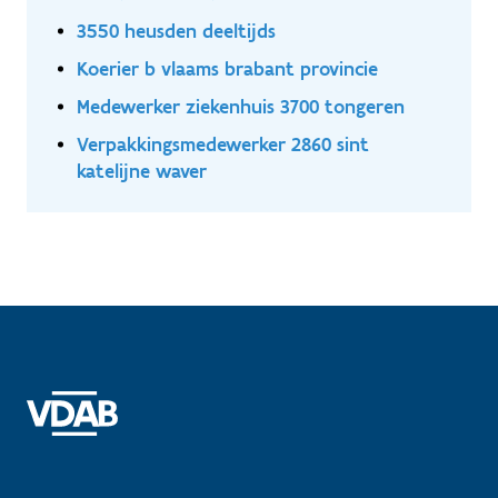
3550 heusden deeltijds
Koerier b vlaams brabant provincie
Medewerker ziekenhuis 3700 tongeren
Verpakkingsmedewerker 2860 sint
katelijne waver