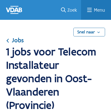
Ga
Vind
Vind
Welke
Terug
Zoek
Menu
naar
een
een
job
naar
de
job
opleiding
past
home
inhoud
bij
mij?
Snel naar
Jobs
1 jobs voor Telecom
Installateur
gevonden in Oost-
Vlaanderen
(Provincie)