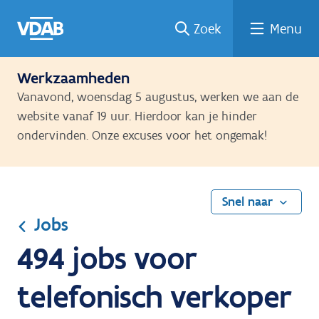
Ga
Vind
Vind
Welke
Terug
Zoek
Menu
naar
een
een
job
naar
de
job
opleiding
past
home
inhoud
bij
Werkzaamheden
mij?
Vanavond, woensdag 5 augustus, werken we aan de
website vanaf 19 uur. Hierdoor kan je hinder
ondervinden. Onze excuses voor het ongemak!
Snel naar
Jobs
494 jobs voor
telefonisch verkoper