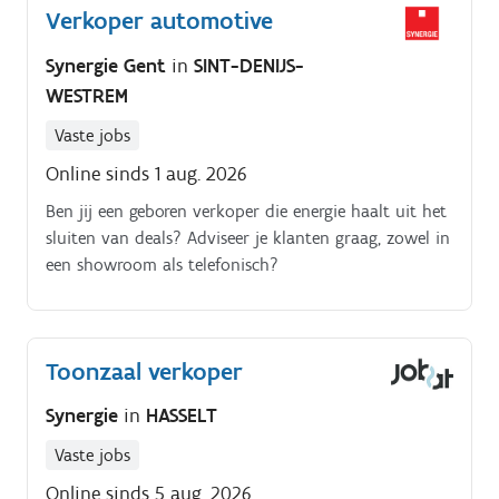
Verkoper automotive
aantrekkelijke showroom Doelgericht werken om
verkoopsdoelstellingen te behalen
Synergie Gent
in
SINT-DENIJS-
WESTREM
Vaste jobs
Online sinds 1 aug. 2026
Ben jij een geboren verkoper die energie haalt uit het
sluiten van deals? Adviseer je klanten graag, zowel in
een showroom als telefonisch?
Toonzaal verkoper
Synergie
in
HASSELT
Vaste jobs
Online sinds 5 aug. 2026