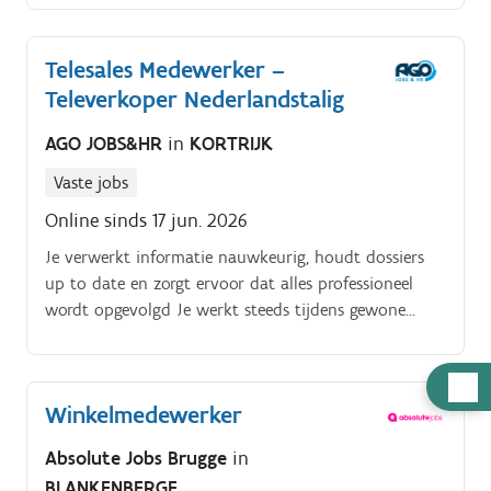
geven rond verf, kleur, behang en vloerbekleding.
Telesales Medewerker –
Televerkoper Nederlandstalig
AGO JOBS&HR
in
KORTRIJK
Vaste jobs
Online sinds 17 jun. 2026
Je verwerkt informatie nauwkeurig, houdt dossiers
up to date en zorgt ervoor dat alles professioneel
wordt opgevolgd Je werkt steeds tijdens gewone
kantooruren en vanuit het kantoor. Thuiswerk is niet
voorzien, maar je krijgt wel directe ondersteuning,
Hulp
een goede teamsfeer en collega's rondom jou.
Winkelmedewerker
nodig
Absolute Jobs Brugge
in
BLANKENBERGE