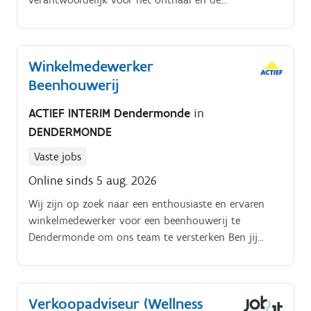
professionele begeleiding van klanten in de toonzaal.
Je adviseert zowel particulieren, installateurs als
architecten en begeleidt hen doorheen het volledige
Winkelmedewerker
verkooptraject Met jouw technische kennis en gevoel
Beenhouwerij
voor design help je klanten bij het samenstellen van
hun badkamer. Je werkt voorstellen uit in het
ACTIEF INTERIM Dendermonde
in
systeem, denkt actief mee en weet elk verkoopgesprek
DENDERMONDE
succesvol en correct af te ronden.
Vaste jobs
Online sinds 5 aug. 2026
Wij zijn op zoek naar een enthousiaste en ervaren
winkelmedewerker voor een beenhouwerij te
Dendermonde om ons team te versterken Ben jij
iemand die passie heeft voor vlees en goede service,
en die ervaring heeft in de beenhouwerij of
detailhandel? Dan zijn wij op zoek naar jou!.
Verkoopadviseur (Wellness