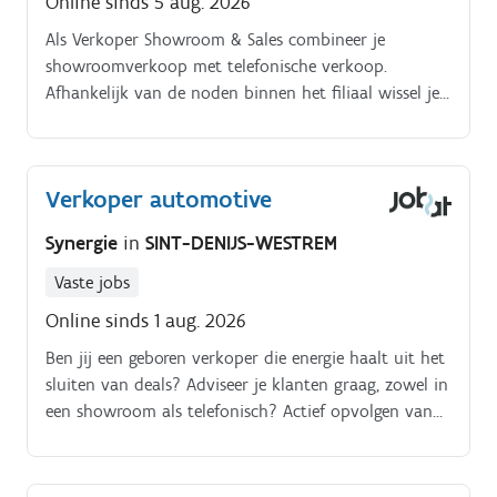
Online sinds 5 aug. 2026
Als Verkoper Showroom & Sales combineer je
showroomverkoop met telefonische verkoop.
Afhankelijk van de noden binnen het filiaal wissel je
tussen beide rollen. Hierdoor krijg je een gevarieerde
functie waarin geen enkele dag hetzelfde is Je
begeleidt klanten tijdens het volledige verkoopproces,
Verkoper automotive
van het eerste contact tot de uiteindelijke aflevering
van de wagen Je taken bestaan onder andere uit:.
Synergie
in
SINT-DENIJS-WESTREM
Verwelkomen en adviseren van klanten in de
showroom Actief opvolgen van warme leads en
Vaste jobs
telefonische verkoopgesprekken voeren De behoeften
Online sinds 1 aug. 2026
van de klant analyseren en het meest geschikte
Ben jij een geboren verkoper die energie haalt uit het
voertuig voorstellen Offertes opmaken,
sluiten van deals? Adviseer je klanten graag, zowel in
onderhandelen en verkoopdossiers volledig
een showroom als telefonisch? Actief opvolgen van
administratief afwerken Nieuwe én
leads en potentiële klanten. Klanten overtuigen en
tweedehandswagens verkopen Potentiële klanten
verkoopdossiers succesvol afsluiten.
proactief opvolgen en langdurige klantenrelaties
opbouwen Mee zorgen voor een verzorgde en