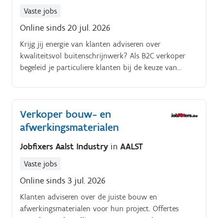
collega's en zorgt mee voor een ordelijke en goed
Vaste jobs
georganiseerde winkel
Online sinds 20 jul. 2026
Krijg jij energie van klanten adviseren over
kwaliteitsvol buitenschrijnwerk? Als B2C verkoper
begeleid je particuliere klanten bij de keuze van
buitenschrijnwerk dat perfect aansluit bij hun
wensen.
Verkoper bouw- en
afwerkingsmaterialen
Jobfixers Aalst Industry
in
AALST
Vaste jobs
Online sinds 3 jul. 2026
Klanten adviseren over de juiste bouw en
afwerkingsmaterialen voor hun project. Offertes