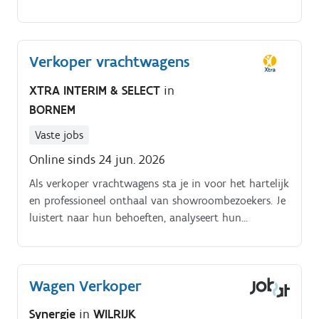
aan de juiste collega’s. In de winkel:Je vult rekken aan
en zorgt dat alles er netjes bijstaat.
Verkoper vrachtwagens
XTRA INTERIM & SELECT
in
BORNEM
Vaste jobs
Online sinds 24 jun. 2026
Als verkoper vrachtwagens sta je in voor het hartelijk
en professioneel onthaal van showroombezoekers. Je
luistert naar hun behoeften, analyseert hun
verwachtingen en adviseert hen op maat over
modellen, opties, promoties en financiële diensten
Daarnaast ben je verantwoordelijk voor het
Wagen Verkoper
onderhouden en verder uitbouwen van de
klantenportefeuille.
Synergie
in
WILRIJK