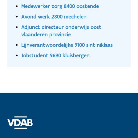
Medewerker zorg 8400 oostende
Avond werk 2800 mechelen
Adjunct directeur onderwijs oost
vlaanderen provincie
Lijnverantwoordelijke 9100 sint niklaas
Jobstudent 9690 kluisbergen