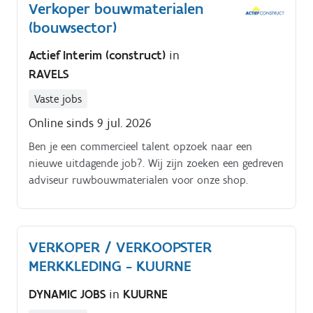
Verkoper bouwmaterialen
Ondersteunen van de naverkoop en receptie waar
(bouwsector)
nodig in het filiaal Samenwerken met collega’s met
één doel: maximale klanttevredenheid
Actief Interim (construct)
in
RAVELS
Vaste jobs
Online sinds 9 jul. 2026
Ben je een commercieel talent opzoek naar een
nieuwe uitdagende job?. Wij zijn zoeken een gedreven
adviseur ruwbouwmaterialen voor onze shop.
VERKOPER / VERKOOPSTER
MERKKLEDING - KUURNE
DYNAMIC JOBS
in
KUURNE