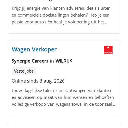
Krijg jij energie van klanten adviseren, deals sluiten
en commerciële doelstellingen behalen? Heb je een
passie voor auto's én haal je voldoening uit het
begeleiden van klanten tijdens hun aankoop?
Wagen Verkoper
Synergie Careers
in
WILRIJK
Vaste jobs
Online sinds 3 aug. 2026
Jouw dagelijkse taken zijn:. Ontvangen van klanten
en adviseren op maat van hun wensen en behoeften
Volledige verkoop van wagens zowel in de toonzaal
als via de telefoon Proactief benaderen en opvolgen
van potentiële klanten Instaan voor een verzorgde
toonzaal en correcte verkoopadministratie