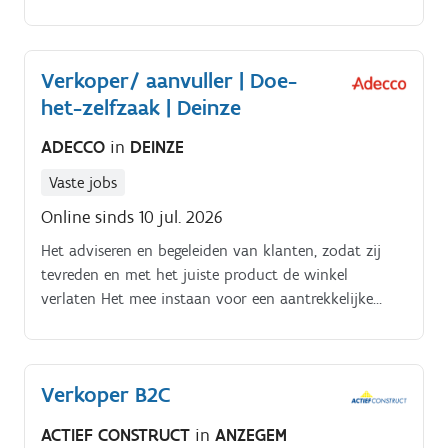
professionele manier .
Verkoper/ aanvuller | Doe-
het-zelfzaak | Deinze
ADECCO
in
DEINZE
Vaste jobs
Online sinds 10 jul. 2026
Het adviseren en begeleiden van klanten, zodat zij
tevreden en met het juiste product de winkel
verlaten Het mee instaan voor een aantrekkelijke
winkelpresentatie en het aanvullen van de producten
en rayons Het verzamelen en klaarmaken van
bestellingen voor klanten Het ondersteunen bij
Verkoper B2C
leveringen, waaronder laden en lossen,
goederenontvangst, voorraadbeheer en het correct
ACTIEF CONSTRUCT
in
ANZEGEM
uitleveren van goederen. Je werkt nauw samen met je