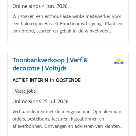
Online sinds 4 jun. 2026
Wij zoeken een enthousiaste winkelmedewerker voor
een bakkerij in Hasselt Functieomschrijving:. Plaatsen
van brood, taarten en gebak in de winkel voor
opening Afbakken van producten in de winkelovens
Klanten verwelkomen met een glimlach en advies
geven over het assortiment Verzamelen en
Toonbankverkoop | Verf &
klaarmaken van bestellingen Schoonhouden en
decoratie | Voltijds
organiseren van de winkel gedurende de dag
Aanvullen van producten en verpakken van onder
ACTIEF INTERIM
in
OOSTENDE
andere krentenbollen en sandwiches Correct
verwerken van aankopen en bestellingen aan de
Vaste jobs
kassa Vullen van de broodautomaat en voorbereiden
Online sinds 25 jul. 2026
van de winkel voor de volgende dag Werkuren:
Flexibele en variabele uren tussen 6 uur en 18 uur
Verf aankleuren met de mengmachine. Opmaken van
orders, bestelbons, facturen, kassabonnen en
afleverbonnen. Ontvangen en adviseren van klanten
(professionelen en particulieren). Technisch advies