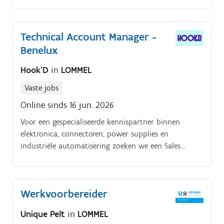
Technical Account Manager -
Benelux
Hook'D
in
LOMMEL
Vaste jobs
Online sinds 16 jun. 2026
Voor een gespecialiseerde kennispartner binnen
elektronica, connectoren, power supplies en
industriële automatisering zoeken we een Sales
Engineer. Deze organisatie ondersteunt zowel kmo's
als internationale marktleiders bij de ontwikkeling
van technische toepassingen binnen onder andere
Werkvoorbereider
industriële automatisering, machinebouw en e
mobility.
Unique Pelt
in
LOMMEL