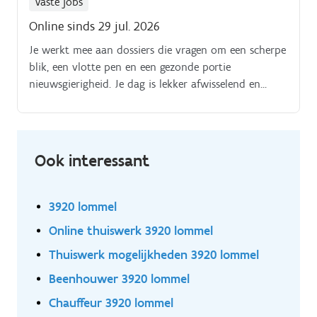
Vaste jobs
ondersteunen van sleutel op de deurprojecten in
Online sinds 29 jul. 2026
voeding, logistiek, productie en automotive. Je krijgt
Je werkt mee aan dossiers die vragen om een scherpe
de kans om mee te bouwen aan projecten met
blik, een vlotte pen en een gezonde portie
impact, in een omgeving waar vakkennis,
nieuwsgierigheid. Je dag is lekker afwisselend en
samenwerking en een gezonde dosis tempo hand in
bestaat onder meer uit:het opstellen van
hand gaan.
voorontwerpen voor industriële projecten;het maken
van voorcalculaties en kostprijsberekeningen;het
opvragen en vergelijken van prijzen bij leveranciers
Ook interessant
en onderaannemers;het analyseren en controleren
van dossiers, meetstaten en bijhorende
documenten;het rapporteren aan de hoofdverkoop
3920 lommel
en mee bewaken van deadlines;meedenken over
Online thuiswerk 3920 lommel
haalbaarheid, optimalisatie en commerciële
opportuniteiten;het ondersteunen van sleutel op de
Thuiswerk mogelijkheden 3920 lommel
deurprojecten in voeding, logistiek, productie en
Beenhouwer 3920 lommel
automotive.
Chauffeur 3920 lommel