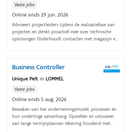
Vaste jobs
Online sinds 29 jun. 2026
Adviseert projectleiders tijdens de realisatiefase van
projecten en denkt proactief mee over technische
oplossingen Onderhoudt contacten met magazijn en
aankoop om tijdige bestellingen van materialen te
verzekeren Ondersteunt het verkoopteam met
heldere technische tekeningen voor offertes en
Business Controller
klantpresentaties. Draagt actief bij aan het naleven
én continu verbeteren van het managementsysteem.
Unique Pelt
in
LOMMEL
Vaste jobs
Online sinds 5 aug. 2026
Bewaken van het ondernemingsmodel, processen en
hun onderlinge samenhang. Opstellen en uitvoeren
van lange termijnplannen rekening houdend met
risicobeheer.