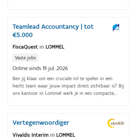
proactief mee met de klant Jouw taken:. Ontwerpen
en dimensioneren van staal en betonstructuren.
Teamlead Accountancy | tot
€5.000
FiscaQuest
in
LOMMEL
Vaste jobs
Online sinds 19 jul. 2026
Ben jij klaar om een cruciale rol te spelen in een
hecht team waar jouw impact direct zichtbaar is? Bij
ons kantoor in Lommel werk je in een compacte,
dynamische omgeving met korte lijnen, waar jouw
mening telt en initiatief altijd welkom is.
Vertegenwoordiger
Vivaldis Interim
in
LOMMEL