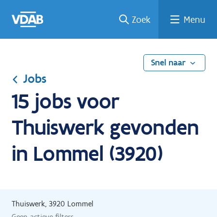
Ga
Vind
Vind
Welke
Terug
Zoek
Menu
naar
een
een
job
naar
de
job
opleiding
past
home
inhoud
bij
mij?
Snel naar
Jobs
15 jobs voor
Thuiswerk gevonden
in Lommel (3920)
Thuiswerk, 3920 Lommel
Geen actieve filters