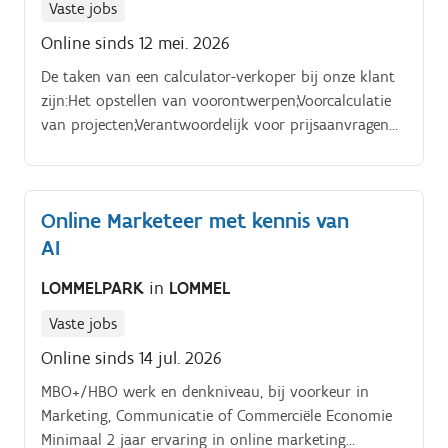
Vaste jobs
Online sinds 12 mei. 2026
De taken van een calculator-verkoper bij onze klant
zijn:Het opstellen van voorontwerpen;Voorcalculatie
van projecten;Verantwoordelijk voor prijsaanvragen
bij leveranciers en onderaannemers;Rapporteren aan
de hoofdverkoop;Kostprijsberekeningen
opstellen;Analyseren en controleren van dossiers en
Online Marketeer met kennis van
meetstaven.
AI
LOMMELPARK
in
LOMMEL
Vaste jobs
Online sinds 14 jul. 2026
MBO+/HBO werk en denkniveau, bij voorkeur in
Marketing, Communicatie of Commerciële Economie
Minimaal 2 jaar ervaring in online marketing