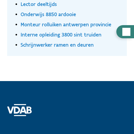
Lector deeltijds
Onderwijs 8850 ardooie
Monteur rolluiken antwerpen provincie
Hulp
Interne opleiding 3800 sint truiden
nodig
Schrijnwerker ramen en deuren