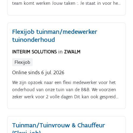
team komt werken Jouw taken :. Je staat in voor het
aanleggen van tuinen : beplanting, terrassen,
tuinpaden.
Flexijob tuinman/medewerker
tuinonderhoud
INTERIM SOLUTIONS
in
ZWALM
Flexijob
Online sinds 6 jul. 2026
We zijn opzoek naar een flexi medewerker voor het
onderhoud van onze tuin van de B&B. We voorzien
zeker werk voor 2 volle dagen Dit kan ook gespreid
worden over de hele week al naar gelang de
beschikbaarheidsmogelijkheden Taken: Snoeien van
hagen, gras maaien, planten onderhouden, onkruid
Tuinman/Tuinvrouw & Chauffeur
verwijderen, planten aanleggen of vervangen,.