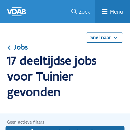
Ga
Vind
Vind
Welke
Terug
Zoek
Menu
naar
een
een
job
naar
de
job
opleiding
past
home
inhoud
bij
mij?
Snel naar
Jobs
17 deeltijdse jobs
voor Tuinier
gevonden
Geen actieve filters