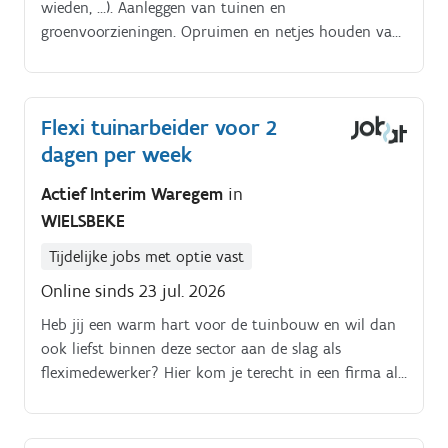
wieden, …). Aanleggen van tuinen en
groenvoorzieningen. Opruimen en netjes houden van
werkplaatsen. Ondersteunen bij diverse
buitenwerken.
Flexi tuinarbeider voor 2
dagen per week
Actief Interim Waregem
in
WIELSBEKE
Tijdelijke jobs met optie vast
Online sinds 23 jul. 2026
Heb jij een warm hart voor de tuinbouw en wil dan
ook liefst binnen deze sector aan de slag als
fleximedewerker? Hier kom je terecht in een firma als
polyvalente medewerker die zowel aanleg als
onderhoud van tuinen. Het grootste deel van de tijd
zal je onderhoud doen van de tuinen, vooral hagen