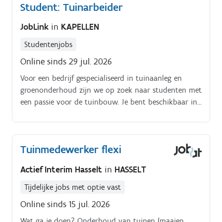
Student: Tuinarbeider
JobLink
in
KAPELLEN
Studentenjobs
Online sinds 29 jul. 2026
Voor een bedrijf gespecialiseerd in tuinaanleg en
groenonderhoud zijn we op zoek naar studenten met
een passie voor de tuinbouw. Je bent beschikbaar in
de week of weekend dagen wat voor jou het
makkelijkste uitkomt! Jouw voornaamste taken zijn:-
aanleg, renovatie en onderhoud van tuinen en
Tuinmedewerker flexi
bedrijfsterreinen;- grondbewerkingen;- snoeien;-
aanleg van borduren, trappen, klinkers en terrassen.
Actief Interim Hasselt
in
HASSELT
Tijdelijke jobs met optie vast
Online sinds 15 jul. 2026
Wat ga je doen? Onderhoud van tuinen (maaien,