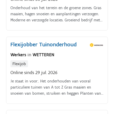
tuinonderhoud en plantkeuze Zorgdragen voor een
Onderhoud van het terrein en de groene zones. Gras
opgeruimde en veilige werkomgeving op de
maaien, hagen snoeien en aanplantingen verzorgen.
projectlocaties Rapporteren aan de Tuinaanleg en -
Moderne en verzorgde locaties. Groeiend bedrijf met
onderhoud Manager en samenwerken met collega's
toekomstperspectief.
om projecten op tijd en binnen budget af te ronden.
Flexijobber Tuinonderhoud
Werkers
in
WETTEREN
Flexijob
Online sinds 29 jul. 2026
Je staat in voor:. Het onderhouden van vooral
particuliere tuinen van A tot Z Gras maaien en
snoeien van bomen, struiken en heggen Planten van
bloemen, struiken en bomen Verwijderen van onkruid
en verzorgen van de bodem