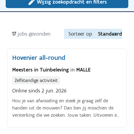
Wijzig zoekopdracht en filters
17
jobs gevonden
Sorteer op
Standaard
Hovenier all-round
Meesters in Tuinbeleving
in
MALLE
Zelfstandige activiteit
Online sinds 2 jun. 2026
Hou je van afwisseling en steek je graag zelf de
handen uit de mouwen? Dan ben jij misschien de
versterking die we zoeken. Jouw taken. Uitvoeren en
mee coördineren van uiteenlopende tuinprojecten:
afbraakwerken, groenaanleg, kunstgras, tegelwerken,