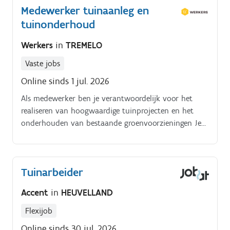
Medewerker tuinaanleg en
scheren - dit voor 2 dagen in de week.
tuinonderhoud
Werkers
in
TREMELO
Vaste jobs
Online sinds 1 jul. 2026
Als medewerker ben je verantwoordelijk voor het
realiseren van hoogwaardige tuinprojecten en het
onderhouden van bestaande groenvoorzieningen Je
taken omvatten onder meer:. Aanleggen van nieuwe
tuinen, inclusief beplanting, bestrating, en andere
elementen volgens ontwerpspecificaties Onderhouden
Tuinarbeider
van tuinen door middel van snoeien, maaien,
bemesten, en onkruid verwijderen Uitvoeren van
Accent
in
HEUVELLAND
hovenierswerkzaamheden zoals het plaatsen van
schuttingen, aanleggen van vijvers, en installeren van
Flexijob
beregeningssystemen Adviseren van klanten over
Online sinds 30 jul. 2026