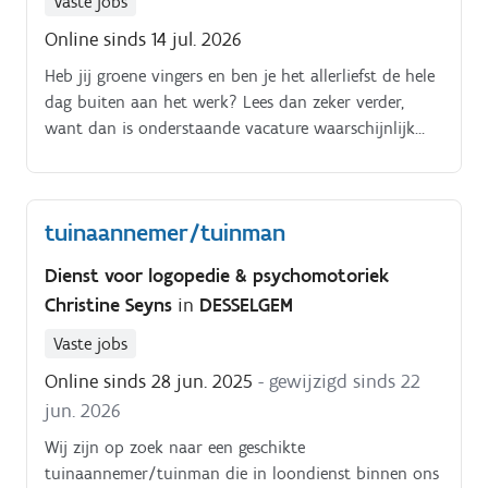
Vaste jobs
Online sinds 14 jul. 2026
Heb jij groene vingers en ben je het allerliefst de hele
dag buiten aan het werk? Lees dan zeker verder,
want dan is onderstaande vacature waarschijnlijk
iets voor jou Voor een prachtige locatie in Bornem
zijn wij op zoek naar een groenarbeider. Samen met
je collega zal je instaan voor het onderhoud van het
tuinaannemer/tuinman
groen en het snoeien van jonge bomen. Ook kleine
klusjes behoren tot je takenpakket, zoals kleine
Dienst voor logopedie & psychomotoriek
schilderwerken en reparaties Als groenarbeider werk
Christine Seyns
in
DESSELGEM
je deeltijds, in uren die te bespreken zijn.
Vaste jobs
Online sinds 28 jun. 2025
- gewijzigd sinds 22
jun. 2026
Wij zijn op zoek naar een geschikte
tuinaannemer/tuinman die in loondienst binnen ons