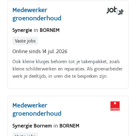
verhardingen, afsluitingen en grondwerken Samen
Medewerker
met de zaakvoerder of rechterhand zorg je ervoor dat
groenonderhoud
de werf tijdig voorzien is van het juiste materiaal en
de nodige producten Controleren van de
Synergie
in
BORNEM
bevoorrading en de voortgang van de werken
Aansturen, begeleiden en motiveren van collega's op
Vaste jobs
de werf Jouw kennis en ervaring delen met het team
Online sinds 14 jul. 2026
en toezien op een kwalitatieve uitvoering van de
werken Samen creëren we exclusieve buitenruimtes
Ook kleine klusjes behoren tot je takenpakket, zoals
waar vakmanschap, kwaliteit en beleving centraal
kleine schilderwerken en reparaties. Als groenarbeider
staan.
werk je deeltijds, in uren die te bespreken zijn.
Medewerker
groenonderhoud
Synergie Bornem
in
BORNEM