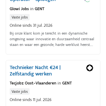
Glowi Jobs
in
GENT
Vaste jobs
Online sinds 31 jul. 2026
Bij onze klant kom je terecht in een dynamische
omgeving waar innovatie en duurzaamheid centraal
staan en waar een gezonde, harde werklust heerst.
Dit is geen job waar je puur op een knopje drukt; het
is een vak apart waarin je de absolute expert wordt
in een complex proces Wat ga je doen?. Als Machine
Technieker Nacht €24 |
Operator ben je verantwoordelijk voor het
Zelfstandig werken
productieproces Je bewaakt, stuurt en optimaliseert
het complexe extrusieproces Je lost storingen op en
Tecjobz Oost-Vlaanderen
in
GENT
denkt proactief mee over procesverbeteringen
(initiatief en een proactieve aanpak worden hier
Vaste jobs
enorm gewaardeerd) Je bouwt machines om en stelt
Online sinds 11 jul. 2026
ze nauwkeurig in Je doorloopt een intensief, on-the-