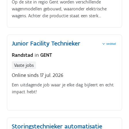
job opleidingstraject van gemiddeld 2 tot 3 jaar om
Op de site in regio Gent worden verschillende
uit te groeien tot een volledig zelfstandige en
wagenmodellen gebouwd, waaronder elektrische
volwaardige machine operator
wagens. Achter die productie staat een sterk
technisch team dat zorgt voor betrouwbare
installaties, veilige werkomstandigheden en een vlot
draaiende productieomgeving.
Junior Facility Technieker
Randstad
in
GENT
Vaste jobs
Online sinds 17 jul. 2026
Een uitdagende job waar je elke dag bijleert en echt
impact hebt!
Storingstechnieker automatisatie