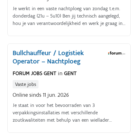
Je werkt in een vaste nachtploeg van zondag t.e.m.
donderdag (21u – 5u10) Ben jij technisch aangelegd,
hou je van verantwoordelijkheid en werk je graag in
een moderne productieomgeving? Dan is deze functie
iets voor jou!
Bullchauffeur / Logistiek
Operator – Nachtploeg
FORUM JOBS GENT
in
GENT
Vaste jobs
Online sinds 11 jun. 2026
Je staat in voor het bevoorraden van 3
verpakkingsinstallaties met verschillende
zoutkwaliteiten met behulp van een wiellader
(bull);Je mengt bulkzout met additieven en verzorgt
het laden van vrachtwagens en silowagens;Je vult de