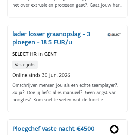
het over extrusie en processen gaat?. Gaat jouw hart
sneller slaan van een volcontinu systeem?.
Staalafname. Het doen van controlerondes.
lader losser graanopslag - 3
ploegen - 18.5 EUR/u
SELECT HR
in
GENT
Vaste jobs
Online sinds 30 jun. 2026
Omschrijven mensen jou als een echte teamplayer?.
3x ja?. Doe jij liefst alles manueel?. Geen angst van
hoogtes?. Kom snel te weten wat de functie
inhoudt!. Jouw taken als lader/losser in 3 ploegen:.
Ploegchef vaste nacht €4500