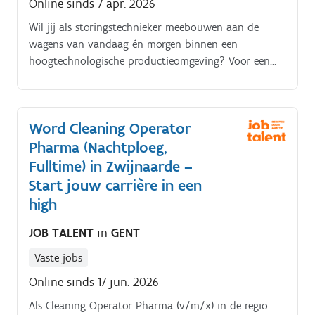
Online sinds 7 apr. 2026
Wil jij als storingstechnieker meebouwen aan de
wagens van vandaag én morgen binnen een
hoogtechnologische productieomgeving? Voor een
internationale speler in de automobielsector zoeken
we een storingstechnieker die energie haalt uit
techniek, automatisatie en teamwork.
Word Cleaning Operator
Pharma (Nachtploeg,
Fulltime) in Zwijnaarde –
Start jouw carrière in een
high
JOB TALENT
in
GENT
Vaste jobs
Online sinds 17 jun. 2026
Als Cleaning Operator Pharma (v/m/x) in de regio