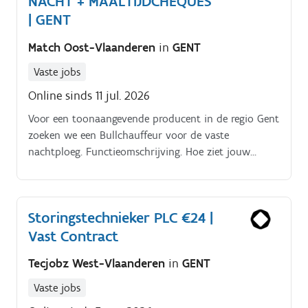
NACHT + MAALTIJDCHEQUES
| GENT
Match Oost-Vlaanderen
in
GENT
Vaste jobs
Online sinds 11 jul. 2026
Voor een toonaangevende producent in de regio Gent
zoeken we een Bullchauffeur voor de vaste
nachtploeg. Functieomschrijving. Hoe ziet jouw
werkdag eruit? Je bevoorraadt verschillende
verpakkingsinstallaties met zout via een wiellader.
Storingstechnieker PLC €24 |
Vast Contract
Tecjobz West-Vlaanderen
in
GENT
Vaste jobs