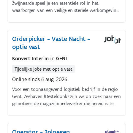
Zwijnaarde speel je een essentiële rol in het
waarborgen van een veilige en steriele werkomgeving
binnen de farmaceutische sector. Na een grondige
opleiding in GMP (Good Manufacturing Practices) en
de interne procedures, ben jij verantwoordelijk voor
Orderpicker - Vaste Nacht -
het reinigen, desinfecteren en nauwkeurig
optie vast
documenteren van alle werkzaamheden in kritische
productiezones.
Konvert Interim
in
GENT
Tijdelijke jobs met optie vast
Online sinds 6 aug. 2026
Voor een toonaangevend logistiek bedrijf in de regio
Gent. Zeehaven (Desteldonk) zijn we op zoek naar een
gemotiveerde magazijnmedewerker die bereid is te
werken in een nachtstelsel (vaste nacht) Vandaag telt
het bedrijf 135 medewerkers, en jij kan binnenkort
één van hen worden.
Operator - 3ploegen