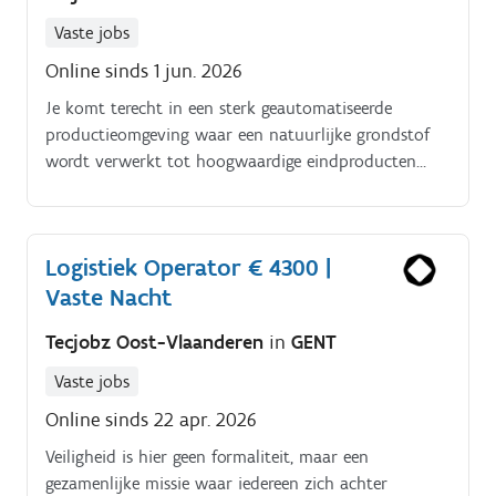
Vaste jobs
Online sinds 1 jun. 2026
Je komt terecht in een sterk geautomatiseerde
productieomgeving waar een natuurlijke grondstof
wordt verwerkt tot hoogwaardige eindproducten
voor uiteenlopende toepassingen. Binnen deze
organisatie staan innovatie, duurzaamheid en
veiligheid centraal, terwijl een hechte teamsfeer
Logistiek Operator € 4300 |
ervoor zorgt dat iedereen samenwerkt aan hetzelfde
Vaste Nacht
doel: een kwalitatief eindproduct afleveren.
Tecjobz Oost-Vlaanderen
in
GENT
Vaste jobs
Online sinds 22 apr. 2026
Veiligheid is hier geen formaliteit, maar een
gezamenlijke missie waar iedereen zich achter