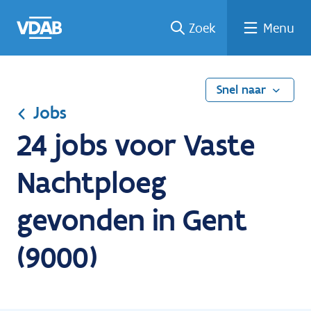
Ga
Vind
Vind
Welke
Terug
Zoek
Menu
naar
een
een
job
naar
de
job
opleiding
past
home
inhoud
bij
mij?
Snel naar
Jobs
24 jobs voor Vaste
Nachtploeg
gevonden in Gent
(9000)