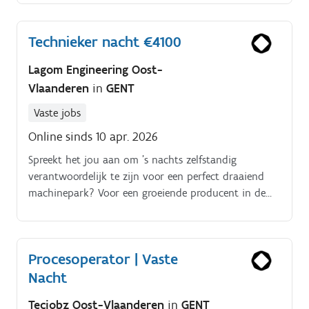
Technieker nacht €4100
Lagom Engineering Oost-
Vlaanderen
in
GENT
Vaste jobs
Online sinds 10 apr. 2026
Spreekt het jou aan om 's nachts zelfstandig
verantwoordelijk te zijn voor een perfect draaiend
machinepark? Voor een groeiende producent in de
voedingssector, regio Gent, zoeken we een technieker
in vaste nachtploeg die zowel elektrische als
mechanische storingen moeiteloos aanpakt.
Procesoperator | Vaste
Nacht
Tecjobz Oost-Vlaanderen
in
GENT