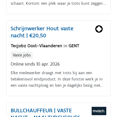
schaart. Kortom: een plek waar je trots kunt zeggen:
"Hier lever ik een bijdrage aan logistiek van
wereldklasse!"Wat houdt de job in?
Schrijnwerker Hout vaste
nacht | €20,50
Tecjobz Oost-Vlaanderen
in
GENT
Vaste jobs
Online sinds 10 apr. 2026
Elke medewerker draagt met trots bij aan een
betekenisvol eindproduct. In deze functie werk je in
een vaste nachtploeg en ben je dagelijks bezig met
het bewerken van houten onderdelen, het instellen
van machines en het mee vormgeven van
hoogwaardige houtproducten.
BULLCHAUFFEUR | VASTE