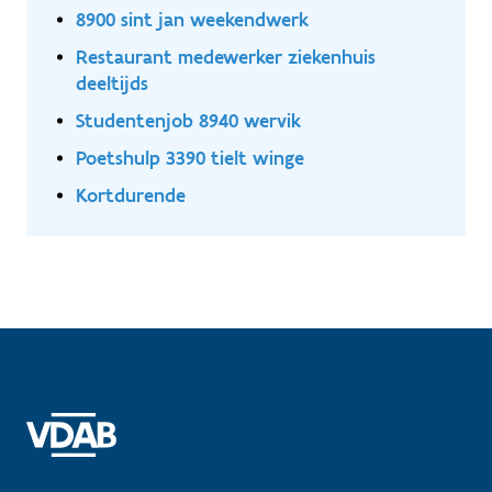
8900 sint jan weekendwerk
Restaurant medewerker ziekenhuis
deeltijds
Studentenjob 8940 wervik
Poetshulp 3390 tielt winge
Kortdurende