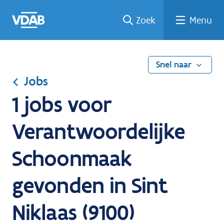
Ga
Vind
Vind
Welke
Terug
Zoek
Menu
naar
een
een
job
naar
de
job
opleiding
past
home
inhoud
bij
mij?
Snel naar
Jobs
1 jobs voor
Verantwoordelijke
Schoonmaak
gevonden in Sint
Niklaas (9100)