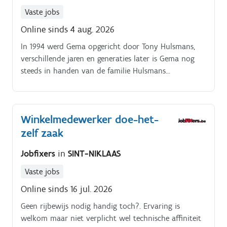
Vaste jobs
Online sinds 4 aug. 2026
In 1994 werd Gema opgericht door Tony Hulsmans,
verschillende jaren en generaties later is Gema nog
steeds in handen van de familie Hulsmans
Schildermans en staat de nieuwe generatie ook klaar
om het stuur over te nemen Het bedrijf kende een
grote groei en professionalisering en kan zich
Winkelmedewerker doe-het-
hierdoor trots een vertrouwd adviseur en specialist in
zelf zaak
PVC materialen voor sanitair, regenwater en riolering
noemen Zowel. particulieren als professionals kunnen
Jobfixers
in
SINT-NIKLAAS
bij Gema terecht voor een groot assortiment aan doe
het zelf materialen of PVC producten op maat Zowel
Vaste jobs
voor onze klanten als voor onze collega’s staan.
Online sinds 16 jul. 2026
Geen rijbewijs nodig handig toch?. Ervaring is
welkom maar niet verplicht wel technische affiniteit