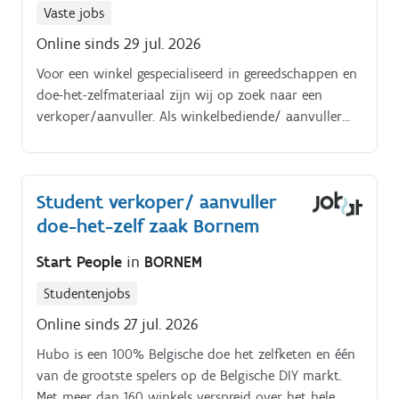
Vaste jobs
Online sinds 29 jul. 2026
Voor een winkel gespecialiseerd in gereedschappen en
doe-het-zelfmateriaal zijn wij op zoek naar een
verkoper/aanvuller. Als winkelbediende/ aanvuller
zal je zowel worden ingezet in de winkel als in het
magazijn Je bedient onze klanten op een snelle en
vriendelijke wijze en geeft hen correct advies Samen
Student verkoper/ aanvuller
met je collega's zorg je voor een aantrekkelijke
doe-het-zelf zaak Bornem
presentie van onze producten in de verschillende
rayons Je volgt mee de bestellingen op en zorgt dat
Start People
in
BORNEM
de rekken aangevuld blijven Je helpt bij het laden en
lossen van de goederen: je staat in voor de
Studentenjobs
goederenontvangst, het stockeren en beheren van de
Online sinds 27 jul. 2026
voorraden en het uitleveren van de goederen.
Hubo is een 100% Belgische doe het zelfketen en één
van de grootste spelers op de Belgische DIY markt.
Met meer dan 160 winkels verspreid over het hele