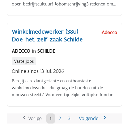
open bedrijfscultuur! Jobomschrijving3 redenen om
voor deze job te kiezen.
Winkelmedewerker (38u)
Doe-het-zelf-zaak Schilde
ADECCO
in
SCHILDE
Vaste jobs
Online sinds 13 jul. 2026
Ben jij een klantgerichte en enthousiaste
winkelmedewerker die graag de handen uit de
mouwen steekt? Voor een tijdelijke voltijdse functie
(38 uur per week) zijn we op zoek naar een
gemotiveerde collega die klanten met een glimlach
verder helpt
Vorige
1
2
3
Volgende