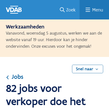
Ga
Vind
Vind
Welke
Terug
Zoek
Menu
naar
een
een
job
naar
de
job
opleiding
past
home
inhoud
bij
Werkzaamheden
mij?
Vanavond, woensdag 5 augustus, werken we aan de
website vanaf 19 uur. Hierdoor kan je hinder
ondervinden. Onze excuses voor het ongemak!
Snel naar
Jobs
82 jobs voor
verkoper doe het