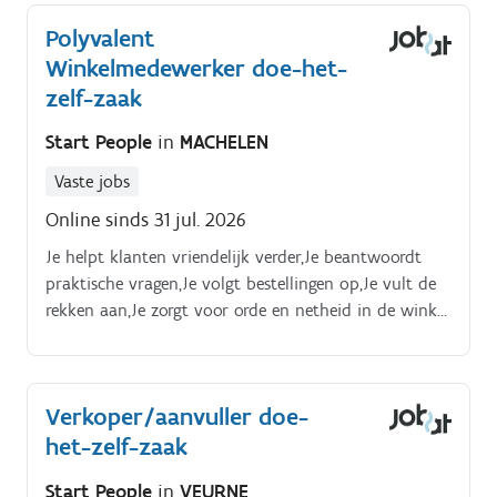
klanten bij het vinden van de juiste doe-het-zelf
Polyvalent
producten en materialen Je geeft praktisch advies
Winkelmedewerker doe-het-
zodat klanten met de juiste oplossing naar huis gaan
Je vult het DHZ-assortiment aan en controleert
zelf-zaak
leveringen Je zorgt dat de afdeling netjes,
Start People
in
MACHELEN
overzichtelijk en aantrekkelijk blijft Je denkt mee na
over een betere winkelindeling en productpresentatie
Vaste jobs
Je springt bij aan de kassa wanneer dat nodig is.
Online sinds 31 jul. 2026
Je helpt klanten vriendelijk verder,Je beantwoordt
praktische vragen,Je volgt bestellingen op,Je vult de
rekken aan,Je zorgt voor orde en netheid in de winkel
en drive in,Je helpt mee met het lossen van
goederen,Je vult de stock aan,Je ondersteunt klanten
in de drive in,Je bent multi inzetbaar.
Verkoper/aanvuller doe-
het-zelf-zaak
Start People
in
VEURNE