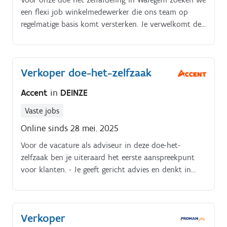
een flexi job winkelmedewerker die ons team op
regelmatige basis komt versterken. Je verwelkomt de
klanten met een glimlach op de afdeling en wijst ze
de weg naar de juiste materialen.
Verkoper doe-het-zelfzaak
Accent
in
DEINZE
Vaste jobs
Online sinds 28 mei. 2025
Voor de vacature als adviseur in deze doe-het-
zelfzaak ben je uiteraard het eerste aanspreekpunt
voor klanten. - Je geeft gericht advies en denkt in
oplossingen voor hen- Jouw vakkennis is volledig up-
to-date om de klanten zo goed mogelijk te adviseren-
Je zorgt voor een sterke dynamiek in jouw
Verkoper
winkelzone waardoor klanten graag komen en