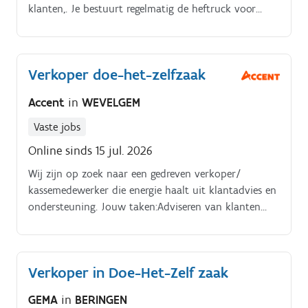
klanten,. Je bestuurt regelmatig de heftruck voor
interne logistieke werkzaamheden
Verkoper doe-het-zelfzaak
Accent
in
WEVELGEM
Vaste jobs
Online sinds 15 jul. 2026
Wij zijn op zoek naar een gedreven verkoper/
kassemedewerker die energie haalt uit klantadvies en
ondersteuning. Jouw taken:Adviseren van klanten
zodat zij met een glimlach de winkel verlaten. Heb jij
interesse? Solliciteer dan snel!
Verkoper in Doe-Het-Zelf zaak
GEMA
in
BERINGEN