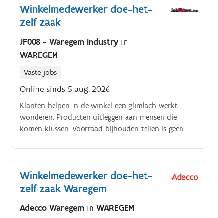
Winkelmedewerker doe-het-
met je team in om de klanten met een persoonlijke
zelf zaak
aanpak te helpen.
JF008 - Waregem Industry
in
WAREGEM
Vaste jobs
Online sinds 5 aug. 2026
Klanten helpen in de winkel een glimlach werkt
wonderen. Producten uitleggen aan mensen die
komen klussen. Voorraad bijhouden tellen is geen
rocket science. Samenwerken met collega's teamwork
makes the dream work.
Winkelmedewerker doe-het-
zelf zaak Waregem
Adecco Waregem
in
WAREGEM