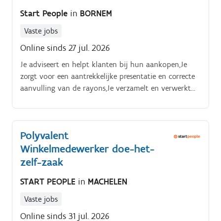
Start People
in
BORNEM
Vaste jobs
Online sinds 27 jul. 2026
Je adviseert en helpt klanten bij hun aankopen,Je
zorgt voor een aantrekkelijke presentatie en correcte
aanvulling van de rayons,Je verzamelt en verwerkt
klantenbestellingen,Je helpt bij het laden en lossen
van leveringen,Je staat mee in voor
goederenontvangst en voorraadbeheer,Je verwerkt
Polyvalent
inkomende goederen en vult de stock aan,Je levert
Winkelmedewerker doe-het-
bestelde goederen correct uit aan klanten,Je bestuurt
regelmatig de heftruck voor interne logistieke
zelf-zaak
werkzaamheden.
START PEOPLE
in
MACHELEN
Vaste jobs
Online sinds 31 jul. 2026