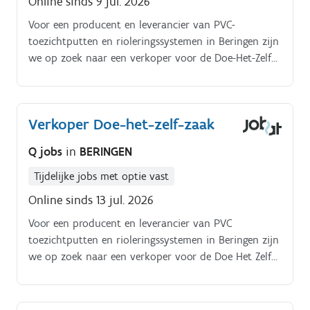
Online sinds 9 jul. 2026
Voor een producent en leverancier van PVC-
toezichtputten en rioleringssystemen in Beringen zijn
we op zoek naar een verkoper voor de Doe-Het-Zelf
shop die ondersteuning kan bieden aan onze klanten
over rioleringsproducten, sanitair en centrale
verwarming Als Doe-Het-Zelf verkoper sta je samen
Verkoper Doe-het-zelf-zaak
met je team in om de klanten met een persoonlijke
aanpak te helpen Je geeft deskundig advies aan de
Q jobs
in
BERINGEN
klanten en helpt hen met het uitkiezen van de
gepaste producten Je staat in voor het uitzicht en
Tijdelijke jobs met optie vast
netheid van de Shop Je verzorgt de controle van
Online sinds 13 jul. 2026
inkomende bestellingen Je staat in voor het
Voor een producent en leverancier van PVC
aanvullen van de rekken
toezichtputten en rioleringssystemen in Beringen zijn
we op zoek naar een verkoper voor de Doe Het Zelf
shop die ondersteuning kan bieden aan onze klanten
over rioleringsproducten, sanitair en centrale
verwarming. Als Doe Het Zelf verkoper sta je samen