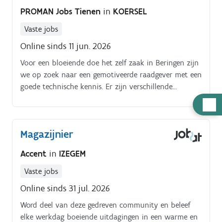
moeiteloos vinden wat ze nodig hebben voor hun
PROMAN Jobs Tienen
in
KOERSEL
project- Je neemt jouw eigen verantwoordelijkheden
op als het gaat om bestellingen, werkruimte die in
Vaste jobs
orde moet zijn, opvolging van bestelbonnen, een
Online sinds 11 jun. 2026
uitstekende klantenservice- Behoefte analyse
Voor een bloeiende doe het zelf zaak in Beringen zijn
uitvoeren bij een klant - weten wat die nodig heeft
we op zoek naar een gemotiveerde raadgever met een
en het juiste kunnen bieden. Offertes opmaken en
goede technische kennis. Er zijn verschillende
opvolgen- Verrichten van kassawerk, gebruikmakend
afdelingen: hout en bouw / tuin of verf
van het kassasysteem om elke betaling op een
Hulp
/sanitair/elektriciteit Je takenpakket bestaat uit:.
correcte manier uit te voeren
nodig
Magazijnier
Accent
in
IZEGEM
Vaste jobs
Online sinds 31 jul. 2026
Word deel van deze gedreven community en beleef
elke werkdag boeiende uitdagingen in een warme en