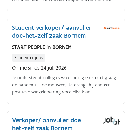
land en zo'n 2.600 medewerkers, staat Hubo dagelijks
klaar om klanten te helpen bij hun bouw , renovatie
, tuin en decoratieprojecten.
Student verkoper/ aanvuller
doe-het-zelf zaak Bornem
START PEOPLE
in
BORNEM
Studentenjobs
Online sinds 24 jul. 2026
Je ondersteunt collega's waar nodig en steekt graag
de handen uit de mouwen,. Je draagt bij aan een
positieve winkelervaring voor elke klant
Verkoper/ aanvuller doe-
het-zelf zaak Bornem