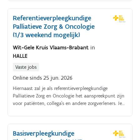
Referentieverpleegkundige
Palliatieve Zorg & Oncologie
(1/3 weekend mogelijk)
Wit-Gele Kruis Vlaams-Brabant
in
HALLE
Vaste jobs
Online sinds 25 jun. 2026
Hiernaast zal je als referentieverpleegkundige
Palliatieve Zorg en Oncologie het aanspreekpunt zijn
voor patiënten, collega’s en andere zorgverleners. Je
deelt je kennis en ervaring (aan het bed van de
patiënt tijdens specifieke palliatieve expertenrondes
of huisbezoeken), tijdens de patiëntenbespreking,
Basisverpleegkundige
etc.), je geeft advies over het zorgplan en volgt de