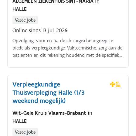
ALGEMEEN ZIEKENHUIS SINT-MARIA
in
HALLE
Vaste jobs
Online sinds 13 jul. 2026
Opvolging. voor en na de chirurgische ingreep Je
biedt als verpleegkundige. Vaktechnische. zorg aan de
patiënten en dit rekening houdend met de specifieke
lichamelijke en psychosociale noden van de patiënt
en zijn familie.
Verpleegkundige
Thuisverpleging Halle (1/3
weekend mogelijk)
Wit-Gele Kruis Vlaams-Brabant
in
HALLE
Vaste jobs