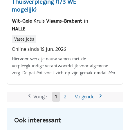
Thuisverpleging (1/3 WE
zorgnood van patiënten op.
mogelijk)
Wit-Gele Kruis Vlaams-Brabant
in
HALLE
Vaste jobs
Online sinds 16 jun. 2026
Hiervoor werk je nauw samen met de
verpleegkundige verantwoordelijk voor algemene
zorg. De patiënt voelt zich op zijn gemak omdat één
van zijn vertrouwde verpleegkundigen aan huis
langskomt, er kwaliteitsvolle verzorging wordt
verleend en er tegelijkertijd een babbeltje gemaakt
Vorige
1
2
Volgende
kan worden.
Ook interessant