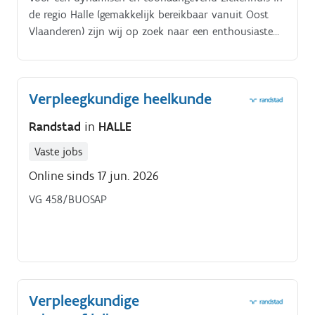
de regio Halle (gemakkelijk bereikbaar vanuit Oost
Vlaanderen) zijn wij op zoek naar een enthousiaste
en gedreven verpleegkundige voor de afdeling acute
geriatrie. Je komt terecht op een afdeling die zich
richt op een holistische en kwalitatieve zorg voor
Verpleegkundige heelkunde
oudere patiënten met uiteenlopende en complexe
pathologieën.
Randstad
in
HALLE
Vaste jobs
Online sinds 17 jun. 2026
VG 458/BUOSAP
Verpleegkundige