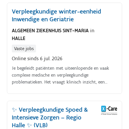
verpleegkundige voer je zelfstandig verpleegkundige
Verpleegkundige winter-eenheid
taken uit.
Inwendige en Geriatrie
ALGEMEEN ZIEKENHUIS SINT-MARIA
in
HALLE
Vaste jobs
Online sinds 6 jul. 2026
Je begeleidt patiënten met uiteenlopende en vaak
complexe medische en verpleegkundige
problematieken. Het vraagt klinisch inzicht, een
scherpe observatie en sterke verpleegkundige
vaardigheden.
✨ Verpleegkundige Spoed &
Intensieve Zorgen – Regio
Halle ✨ (VLB)