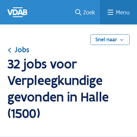
Ga
Vind
Vind
Welke
Terug
Zoek
Menu
naar
een
een
job
naar
de
job
opleiding
past
home
inhoud
bij
mij?
Snel naar
Jobs
32 jobs voor
Verpleegkundige
gevonden in Halle
(1500)