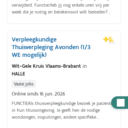
verwijderd. Functie:Heb jij nog enkele uren vrij per
week die je nuttig en betekenisvol wilt besteden?
Binnen de thuisverpleging ben je aan het juiste adres!
Verpleegkundige
Thuisverpleging Avonden (1/3
WE mogelijk)
Wit-Gele Kruis Vlaams-Brabant
in
HALLE
Vaste jobs
Online sinds 16 jun. 2026
Hulp
FUNCTIEAls thuisverpleegkundige bezoek je patiënten
nodig
in hun thuisomgeving. Je geeft hen de nodige
wondzorgen, inspuitingen, andere specifieke
technische zorgen en je helpt hen ook bij het wassen.