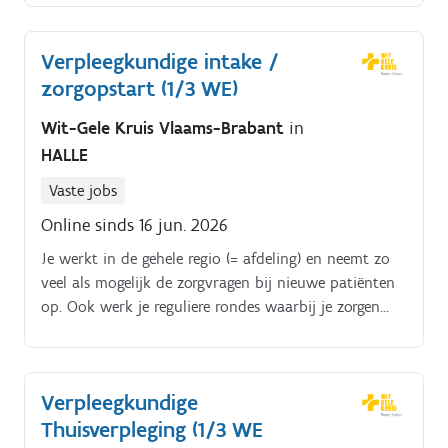
Afhankelijk van jouw interesses, ervaring en talenten
kan je aan de slag op verschillende afdelingen, zoals
Verpleegkundige intake /
medische en chirurgische eenheden, geriatrie,
zorgopstart (1/3 WE)
dagziekenhuis of gespecialiseerde zorgafdelingen.
Wit-Gele Kruis Vlaams-Brabant
in
HALLE
Vaste jobs
Online sinds 16 jun. 2026
Je werkt in de gehele regio (= afdeling) en neemt zo
veel als mogelijk de zorgvragen bij nieuwe patiënten
op. Ook werk je reguliere rondes waarbij je zorgen
verleent bij patiënten aan huis en/of op onze
verpleegpost.
Verpleegkundige
Thuisverpleging (1/3 WE