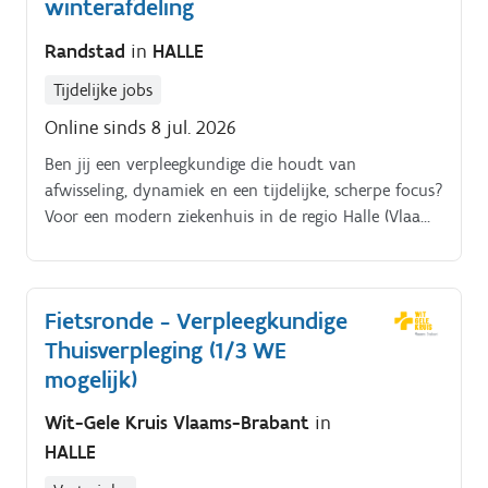
winterafdeling
Randstad
in
HALLE
Tijdelijke jobs
Online sinds 8 jul. 2026
Ben jij een verpleegkundige die houdt van
afwisseling, dynamiek en een tijdelijke, scherpe focus?
Voor een modern ziekenhuis in de regio Halle (Vlaams
Brabant / grens Oost Vlaanderen) zoeken wij
enthousiaste verpleegkundigen voor de specifieke
winter eenheid (D G).
Fietsronde - Verpleegkundige
Thuisverpleging (1/3 WE
mogelijk)
Wit-Gele Kruis Vlaams-Brabant
in
HALLE