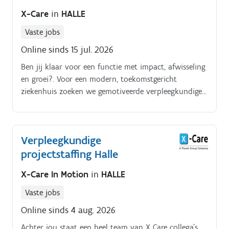
X-Care
in
HALLE
Vaste jobs
Online sinds 15 jul. 2026
Ben jij klaar voor een functie met impact, afwisseling
en groei?. Voor een modern, toekomstgericht
ziekenhuis zoeken we gemotiveerde verpleegkundigen
voor de afdelingen Spoedgevallen en Intensieve
Zorgen Dit is dé ideale job voor verpleegkundigen die
houden van actie en hoogtechnologische zorg, maar
Verpleegkundige
tegelijk belang hechten aan een gezonde werk
projectstaffing Halle
privébalans Je taken omvatten o.a.:.
X-Care In Motion
in
HALLE
Vaste jobs
Online sinds 4 aug. 2026
Achter jou staat een heel team van X Care collega’s