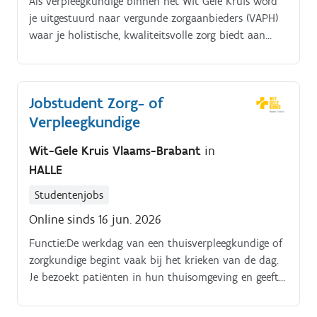
Als verpleegkundige binnen het Wit Gele Kruis word
je uitgestuurd naar vergunde zorgaanbieders (VAPH)
waar je holistische, kwaliteitsvolle zorg biedt aan
personen met een fysieke en/of mentale beperking. Je
geeft hen de nodige hygiënische en
verpleegtechnische zorgen.
Jobstudent Zorg- of
Verpleegkundige
Wit-Gele Kruis Vlaams-Brabant
in
HALLE
Studentenjobs
Online sinds 16 jun. 2026
Functie:De werkdag van een thuisverpleegkundige of
zorgkundige begint vaak bij het krieken van de dag.
Je bezoekt patiënten in hun thuisomgeving en geeft
hen de nodige zorg (helpen bij de inname van
medicatie, hygiënische verzorging) en als