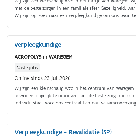
Wij zijn een kleinschalig wzc in het hartje van Waregem W
met de beste zorgen in een familiale sfeer Gezelligheid, w
Wij zijn op zoek naar een verpleegkundige om ons team te
in een fijn team, neem dan contact op om kennis te maken
verpleegkundige
ACROPOLYS
in
WAREGEM
Vaste jobs
Online sinds 23 jul. 2026
Wij zijn een kleinschalig wzc in het centrum van Waregem,
bewoners dagelijk te omringen met de beste zorgen in een f
individu staat voor ons centraal Een nauwe samenwerking 
onze bewoners, familieleden en medewerkers Wij zijn op z
Je jobtime is bespreekbaar Interesse, neem dan snel conta
nieuwe uitdaging bij ons kan vinden hopelijk tot snel.
Verpleegkundige - Revalidatie (SP)