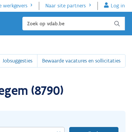
e werkgevers
Naar site partners
Log in
Sluiten
Jobsuggesties
Bewaarde vacatures en sollicitaties
egem (8790)