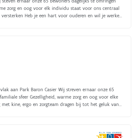
ij steven ernaar onze 65 bewoners dagelijks te omringen
arme zorg en oog voor elk individu staat voor ons centraal
 versterken Heb je een hart voor ouderen en wil je werken
 Je jobtime is bespreekbaar
 vlak aan Park Baron Casier Wij streven ernaar onze 65
amiliale sfeer Gezelligheid, warme zorg en oog voor elke
met kine, ergo en zorgteam dragen bij tot het geluk van
oek naar een verpleegkundige om ons team te versterken
ct op om kennis te komen maken en te bekijken of je een