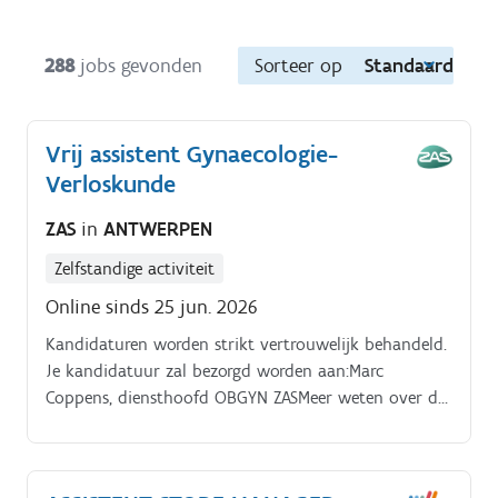
288
jobs gevonden
Sorteer op
Standaard
Vrij assistent Gynaecologie-
Verloskunde
ZAS
in
ANTWERPEN
Zelfstandige activiteit
Online sinds 25 jun. 2026
Kandidaturen worden strikt vertrouwelijk behandeld.
Je kandidatuur zal bezorgd worden aan:Marc
Coppens, diensthoofd OBGYN ZASMeer weten over de
functie? VRAGEN? Voor deze functie zal een
selectiegesprek georganiseerd worden.