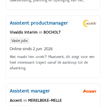
taakverdeling, planning en opvolging van het
winkelteam. Operationeel bijspringen waar nodig en
het team ondersteunen tijdens drukke momenten
Assistent productmanager
Vivaldis Interim
in
BOCHOLT
Vaste jobs
Online sinds 2 jun. 2026
Wat maakt hen uniek?! Maatwerk, dit zorgt voor een
heel interessant traject vanaf de aankoop tot de
afwerking.
Assistent manager
Accent
in
MERELBEKE-MELLE