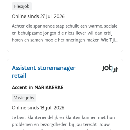
Flexijob
Online sinds 27 jul. 2026
Achter die spannende stap schuilt een warme, sociale
en behulpzame jongen die niets liever wil dan erbij
horen en samen mooie herinneringen maken Wie Tijl
leert kennen, merkt al snel hoe gemakkelijk hij een
gesprek aangaat. Hij maakt spontaan contact, toont
oprechte interesse in anderen en geeft graag
Assistent storemanager
complimenten.
retail
Accent
in
MARIAKERKE
Vaste jobs
Online sinds 13 jul. 2026
Je bent klantvriendelijk en klanten kunnen met hun
problemen en bezorgdheden bij jou terecht. Jouw