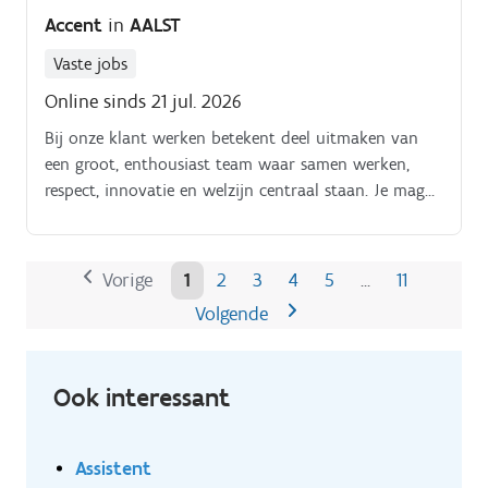
Accent
in
AALST
Vaste jobs
Online sinds 21 jul. 2026
Bij onze klant werken betekent deel uitmaken van
een groot, enthousiast team waar samen werken,
respect, innovatie en welzijn centraal staan. Je mag
rekenen op werkplezier, stabiliteit, waardering en
groeikansen in een mensgerichte omgeving.
Vorige
1
2
3
4
5
11
…
Volgende
Ook interessant
Assistent