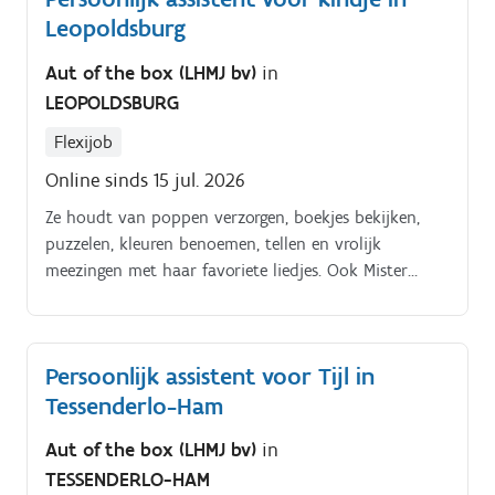
Leopoldsburg
Aut of the box (LHMJ bv)
in
LEOPOLDSBURG
Flexijob
Online sinds 15 jul. 2026
Ze houdt van poppen verzorgen, boekjes bekijken,
puzzelen, kleuren benoemen, tellen en vrolijk
meezingen met haar favoriete liedjes. Ook Mister
Rachel op televisie kan haar helemaal doen opgaan
in haar eigen wereld Tegelijk heeft ze ook een eigen
willetje.
Persoonlijk assistent voor Tijl in
Tessenderlo-Ham
Aut of the box (LHMJ bv)
in
TESSENDERLO-HAM