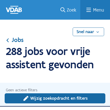
Ga
Vind
Vind
Welke
Terug
Zoek
Menu
naar
een
een
job
naar
de
job
opleiding
past
home
inhoud
bij
mij?
Snel naar
Jobs
288 jobs voor vrije
assistent gevonden
Geen actieve filters
Wijzig zoekopdracht en filters