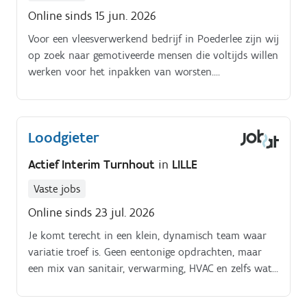
Online sinds 15 jun. 2026
Voor een vleesverwerkend bedrijf in Poederlee zijn wij
op zoek naar gemotiveerde mensen die voltijds willen
werken voor het inpakken van worsten.
Functieomschrijving:Je werkt in een vleesverwerkend
bedrijf. Je bent verantwoordelijk voor het inpakken
en stappelen van vleeswaren.
Loodgieter
Actief Interim Turnhout
in
LILLE
Vaste jobs
Online sinds 23 jul. 2026
Je komt terecht in een klein, dynamisch team waar
variatie troef is. Geen eentonige opdrachten, maar
een mix van sanitair, verwarming, HVAC en zelfs wat
elektriciteit.