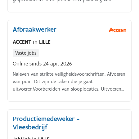
interieur in vorm van natuursteen, composietsteen,
marmer, arduin, Dit kan gaan van een keukenblad
tot een badkamer, tegels, trappen, Jij zal mee in ons
Afbraakwerker
atelier aan de slag gaan voor de fabricatie van onze
producten.
ACCENT
in
LILLE
Vaste jobs
Online sinds 24 apr. 2026
Naleven van strikte veiligheidsvoorschriften. Afvoeren
van puin. Dit zijn de taken die je gaat
uitvoeren:Voorbereiden van slooplocaties. Uitvoeren
van handmatig sloopwerk. Op orde houden van
materiaal en gereedschap. Rapporteren van
bijzonderheden.
Productiemedeweker -
Vleesbedrijf