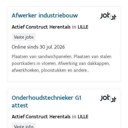
Freinetschool Ibis in Herentals en een leerkracht voor
een vervanging tot aan de Kerstvakantie voor
Afwerker industriebouw
Freinetschool de Vlindertuin in Lille.
Actief Construct Herentals
in
LILLE
Vaste jobs
Online sinds 30 jul. 2026
Plaatsen van sandwichpanelen. Plaatsen van stalen
poortkaders in vloeren. Afwerking van dakkappen,
afwerkhoeken, plooistukken en andere
afwerkstukken. Plaatsen van regenafvoeren.
Onderhoudstechnieker G1
attest
Actief Construct Herentals
in
LILLE
Vaste jobs