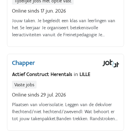
Tijdelijke jobs met optie vast
Online sinds 17 jun. 2026
Jouw taken. Je begeleidt een klas van leerlingen van
het 5e leerjaar Je organiseert betekenisvolle
leeractiviteiten vanuit de Freinetpedagogie Je
stimuleert zelfstandig, onderzoekend en coöperatief
leren Je volgt de ontwikkeling van leerlingen op en
differentieert waar nodig Je werkt constructief samen
Chapper
met collega's, ouders en het zorgteam Jouw profiel.
Diploma bachelor lager onderwijs Affiniteit met of
Actief Construct Herentals
in
LILLE
interesse in de Freinetpedagogie Sterke pedagogische
en communicatieve vaardigheden Teamspeler met een
Vaste jobs
positieve en betrokken houding Wij bieden. Een
Online sinds 29 jul. 2026
voltijdse opdracht Een warm en geëngageerd
Plaatsen van vloerisolatie. Leggen van de dekvloer
schoolteam Ruimte voor initiatief, samenwerking en
(hechtend/niet hechtend/zwevend). Wat behoort er
professionele groei Verloning volgens de geldende
tot jouw takenpakket:Banden trekken. Randstroken
onderwijsbarema's We zijn op zoek naar een
en bewapening plaatsen.
leerkracht voor het hele schooljaar voor