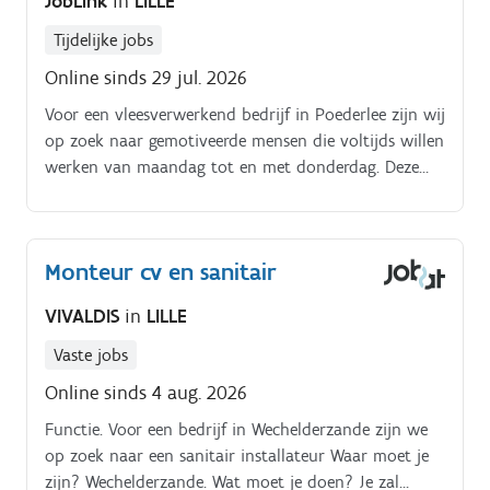
JobLink
in
LILLE
Tijdelijke jobs
Online sinds 29 jul. 2026
Voor een vleesverwerkend bedrijf in Poederlee zijn wij
op zoek naar gemotiveerde mensen die voltijds willen
werken van maandag tot en met donderdag. Deze
functie biedt jou de kans om fulltime te werken in
vier dagen. Functieomschrijving:Je werkt in een
vleesverwerkend bedrijf. Je bent verantwoordelijk
Monteur cv en sanitair
voor het verplaatsen van blokken vlees gedurende de
hele dag, wat een fysiek zware taak is.
VIVALDIS
in
LILLE
Vaste jobs
Online sinds 4 aug. 2026
Functie. Voor een bedrijf in Wechelderzande zijn we
op zoek naar een sanitair installateur Waar moet je
zijn? Wechelderzande. Wat moet je doen? Je zal