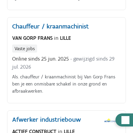
instaan voor het plaatsen en monteren van sanitaire
toestellen. Profiel.
Chauffeur / kraanmachinist
VAN GORP FRANS
in
LILLE
Vaste jobs
Online sinds 25 jun. 2025
- gewijzigd sinds 29
jul. 2026
Als. chauffeur / kraanmachinist bij Van Gorp Frans
ben je een onmisbare schakel in onze grond en
afbraakwerken.
Afwerker industriebouw
Hulp
nodig
ACTIEF CONSTRUCT
in
LILLE