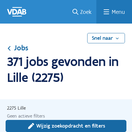
Ga
Vind
Vind
Welke
Terug
Zoek
Menu
naar
een
een
job
naar
de
job
opleiding
past
home
inhoud
bij
mij?
Snel naar
Jobs
371 jobs gevonden in
Lille (2275)
2275 Lille
Geen actieve filters
Wijzig zoekopdracht en filters