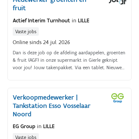
fruit
Actief Interim Turnhout
in
LILLE
Vaste jobs
Online sinds 24 jul. 2026
Dan is deze job op de afdeling aardappelen, groenten
& fruit (AGF) in onze supermarkt in Gierle geknipt
voor jou! Jouw takenpakket. Via een tablet. Nieuwe
producten creatief presenteren — denk aan leuke
opstellingen of proevertjes.
Verkoopmedewerker |
Tankstation Esso Vosselaar
Noord
EG Group
in
LILLE
Vaste jobs