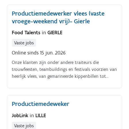
van de processen Je denkt mee na over de
Productiemedewerker vlees (vaste
optimalisatie van recepten en productieprocessen en
vroege-weekend vrij)- Gierle
deelt hierbij jouw vakkennis.
Food Talents
in
GIERLE
Vaste jobs
Online sinds 15 jun. 2026
Onze klanten zijn onder andere traiteurs die
trouwfeesten, teambuildings en festivals voorzien van
heerlijk vlees, van gemarineerde kippenbillen tot
sappige steaks. Om ons team te versterken, zoeken
wij een productiemedewerker/ beenhouwer die graag
in dagdienst werkt.
Productiemedeweker
JobLink
in
LILLE
Vaste jobs