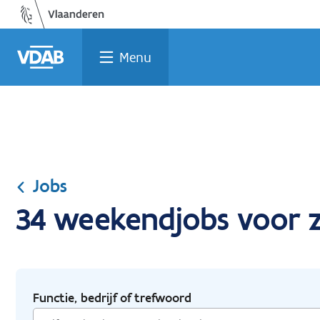
Ga
Vind
Vind
Welke
Terug
naar
een
een
job
naar
de
job
opleiding
past
home
Menu
inhoud
bij
mij?
Jobs
34 weekendjobs voor z
Functie, bedrijf of trefwoord