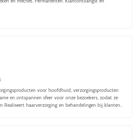
nieken en meches. Permanenten. Klantontvangst en
4
orgingsproducten voor hoofdhuid, verzorgingsproducten
ename en ontspannen sfeer voor onze bezoekers, zodat ze
 Realiseert haarverzorging en behandelingen bij klanten
t bij de keuze van kapsels.