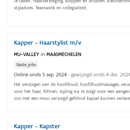
Je taken:. Haarverzorging, knippen en brushen. Kleurtech
stijladvies. Teamwork en collegialiteit.
Kapper - Haarstylist m/v
MU-VALLEY
in
MAASMECHELEN
Vaste jobs
Online sinds 5 sep. 2024
- gewijzigd sinds 4 dec. 202
Het verzorgen van de hoofdhuid, hoofdhuidmassages, verz
voor het haar, föhnen, styling e.a Je zorgt voor een aang
ons met een mooi verzorgd geföhnd kapsel kunnen verlaten
vanuit esthetisch en hygiënisch oogpunt. Adviseert en help
Kapper - Kapster