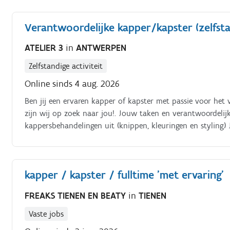
Verantwoordelijke kapper/kapster (zelfsta
ATELIER 3
in
ANTWERPEN
Zelfstandige activiteit
Online sinds 4 aug. 2026
Ben jij een ervaren kapper of kapster met passie voor he
zijn wij op zoek naar jou!. Jouw taken en verantwoordelijk
kappersbehandelingen uit (knippen, kleuringen en styling) 
kapsalon Je ontvangt klanten en verleent professioneel ad
binnen de zaak Je beheert de agenda en stemt afspraken a
kapper / kapster / fulltime 'met ervaring'
FREAKS TIENEN EN BEATY
in
TIENEN
Vaste jobs