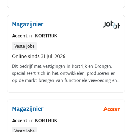
Binnen deze rol ben jij als Operationeel Coördinator
de spilfiguur tussen planning, techniek en uitvoering.
Magazijnier
Accent
in
KORTRIJK
Vaste jobs
Online sinds 31 jul. 2026
Dit bedrijf met vestigingen in Kortrijk en Drongen,
specialiseert zich in het ontwikkelen, produceren en
op de markt brengen van functionele veevoeding en
premixen. Hun doel is de veehouder maximaal te
ondersteunen bij het optimaliseren van hun bedrijf
en verhogen van de dierprestaties. Als onafhankelijk
Magazijnier
familiebedrijf zijn zij een zeer dynamisch en flexibel
team dat close to the customer handelt.
Accent
in
KORTRIJK
Jobomschrijvingproductie-afdeling voorzien van de
nodige grondstoffenrijden met heftruck en
Vaste jobs