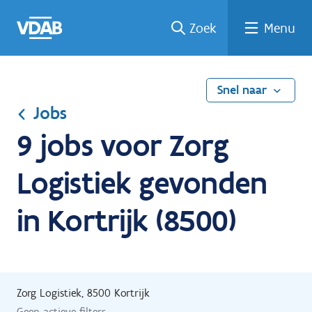
Ga
Vind
Vind
Welke
Terug
Zoek
Menu
naar
een
een
job
naar
de
job
opleiding
past
home
inhoud
bij
mij?
Snel naar
Jobs
9 jobs voor Zorg
Logistiek gevonden
in Kortrijk (8500)
Zorg Logistiek, 8500 Kortrijk
Geen actieve filters