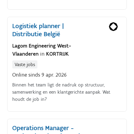
versterking van ons team logistiek, gaan wij op zoek
naar een nieuwe collega Een greep uit jouw
verantwoordelijkheden:. Je ondersteunt onze zorg en
Logistiek planner |
verpleegkundigen in hun dagelijkse werking Dit doe
Distributie België
je onder andere door de verdeling van
verpleegmateriaal, maar ook opvolgen van
Lagom Engineering West-
bestellingen en voorraad zodat onze
Vlaanderen
in
KORTRIJK
zorgmedewerkers altijd over de juiste
werkingsmiddelen beschikken Je volgt de veiligheid
Vaste jobs
van de wagens op door periodieke controles (
Online sinds 9 apr. 2026
bandenspanning, lichten, oliepeil, wettelijke
documenten… ).
Binnen het team ligt de nadruk op structuur,
samenwerking en een klantgerichte aanpak. Wat
houdt de job in?
Operations Manager -