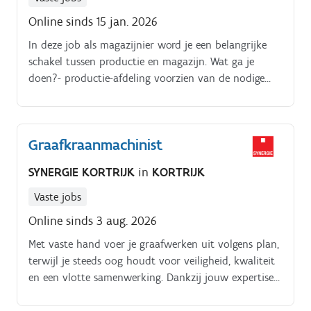
reachtruckbestellingen pickengrondstoffen ontvangen
Online sinds 15 jan. 2026
en registreren met scannerverwerken van
In deze job als magazijnier word je een belangrijke
leveringsbonnen
schakel tussen productie en magazijn. Wat ga je
doen?- productie-afdeling voorzien van de nodige
grondstoffen- rijden met heftruck en reachtruck-
bestellingen picken- grondstoffen ontvangen en
registreren met scanner- verwerken van
Graafkraanmachinist
leveringsbonnen- je werkt nauw samen met collega's
van productie en magazijn. Je werkrooster: elke
SYNERGIE KORTRIJK
in
KORTRIJK
weekdag van 8.30u tot 17u.
Vaste jobs
Online sinds 3 aug. 2026
Met vaste hand voer je graafwerken uit volgens plan,
terwijl je steeds oog houdt voor veiligheid, kwaliteit
en een vlotte samenwerking. Dankzij jouw expertise
verlopen de werkzaamheden efficiënt en kunnen
collega's verder bouwen op een stevige basis Jouw