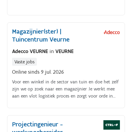
Magazijnier(ster) |
Tuincentrum Veurne
Adecco VEURNE
in
VEURNE
Vaste jobs
Online sinds 9 jul. 2026
Voor een winkel in de sector van tuin en doe het zelf
zijn we op zoek naar een magazijnier Je werkt mee
aan een vlot logistiek proces en zorgt voor orde in
het magazijn. Je komt terecht in een stabiel bedrijf
met een winkelomgeving waar je soms mee
ondersteunt Hoe ziet het takenpakket eruit?.
Projectingenieur -