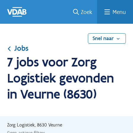
Ga
Vind
Vind
Welke
Terug
Zoek
Menu
naar
een
een
job
naar
de
job
opleiding
past
home
inhoud
bij
mij?
Snel naar
Jobs
7 jobs voor Zorg
Logistiek gevonden
in Veurne (8630)
Zorg Logistiek, 8630 Veurne
Geen actieve filters