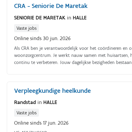
CRA - Seniorie De Maretak
SENIORIE DE MARETAK
in
HALLE
Vaste jobs
Online sinds 30 jun. 2026
Als CRA ben je verantwoordelijk voor het coördineren en o
woonzorgcentrum. Je werkt nauw samen met huisartsen, he
continu te verbeteren. Jouw dagelijkse bezigheden bestaa
woonzorgcentrum;adviseren van directie en zorgteams ro
behandelende huisartsen en externe partners;waken over de
zorgverlening;implementeren en opvolgen van richtlijnen en
Verpleegkundige heelkunde
samenwerking.
Randstad
in
HALLE
Vaste jobs
Online sinds 17 jun. 2026