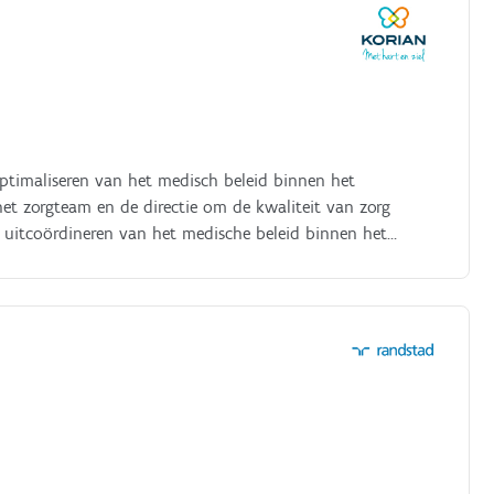
ptimaliseren van het medisch beleid binnen het
t zorgteam en de directie om de kwaliteit van zorg
n uitcoördineren van het medische beleid binnen het
nd medische en ethische vraagstukken;samenwerken met
 kwaliteit en continuïteit van de
 procedures;bijdragen aan een multidisciplinaire