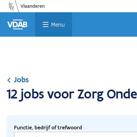
Ga
Vind
Vind
Welke
Terug
naar
een
een
job
naar
de
job
opleiding
past
home
Menu
inhoud
bij
mij?
Jobs
12 jobs voor Zorg Onde
Functie, bedrijf of trefwoord