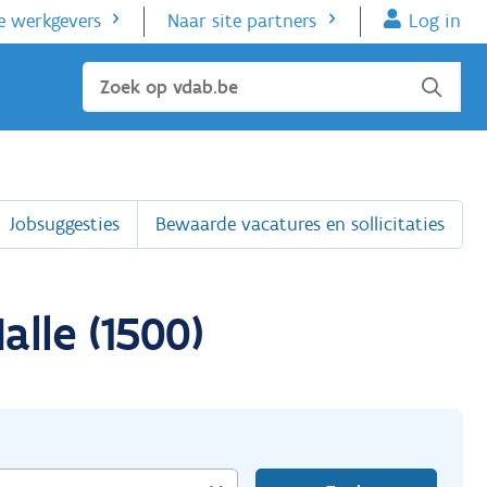
e werkgevers
Naar site partners
Log in
Sluiten
Jobsuggesties
Bewaarde vacatures en sollicitaties
lle (1500)