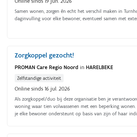
Online sinds 19 jun. 2026
Samen wonen, zorgen én echt het verschil maken in Turnhou
daginvulling voor elke bewoner, eventueel samen met exte
Zorgkoppel gezocht!
PROMAN Care Regio Noord
in
HARELBEKE
Zelfstandige activiteit
Online sinds 16 jul. 2026
Als zorgkoppel/duo bij deze organisatie ben je verantwoord
woning waar tien volwassenen met een beperking wonen. Je 
je elke bewoner ondersteunt op basis van zijn of haar in
vaste medewerkers creëer je een veilige, warme omgeving w