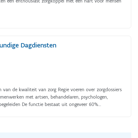
ken een enthousiast zorgkoppel met een hart voor mensen
kundige Dagdiensten
 van de kwaliteit van zorg Regie voeren over zorgdossiers
Samenwerken met artsen, behandelaren, psychologen,
 begeleiden De functie bestaat uit ongeveer 60%
OLOP RUIMTE OM JEZELF TE ONTWIKKELEN. Je krijgt volop
 trainingen op het gebied van kwaliteit, persoonlijke