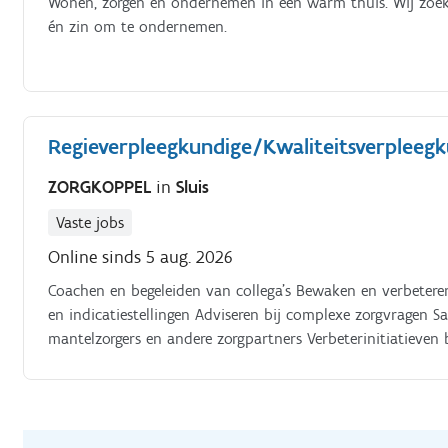
Wonen, zorgen en ondernemen in één warm thuis. Wij zoe
én zin om te ondernemen.
Regieverpleegkundige/Kwaliteitsverpleeg
ZORGKOPPEL
in
Sluis
Vaste jobs
Online sinds 5 aug. 2026
Coachen en begeleiden van collega's Bewaken en verbeteren
en indicatiestellingen Adviseren bij complexe zorgvragen 
mantelzorgers en andere zorgpartners Verbeterinitiatieven
kwaliteitswerkzaamheden en 40% meewerken in de zorg V
mogelijkheden voor opleidingen, specialistische scholingen,
effectiviteit en leiderschap.