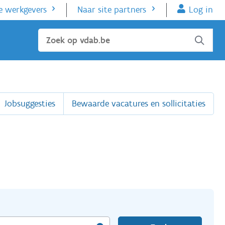
e werkgevers
Naar site partners
Log in
Sluiten
Jobsuggesties
Bewaarde vacatures en sollicitaties