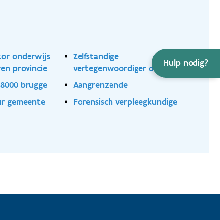
tor onderwijs
Zelfstandige
Hulp nodig?
en provincie
vertegenwoordiger deeltijds
k 8000 brugge
Aangrenzende
eur gemeente
Forensisch verpleegkundige