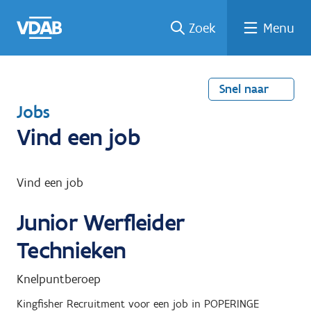
Welke
Terug
Vind
Vind
Ga
Zoek
Menu
naar
naar
een
een
job
home
oplei
past
job
de
inhou
ding
bij
mij?
d
Snel naar
T
Jobs
e
Vind een job
r
u
Vind een job
g
Junior Werfleider
n
a
Technieken
a
Knelpuntberoep
r
Kingfisher Recruitment
voor een job in
POPERINGE