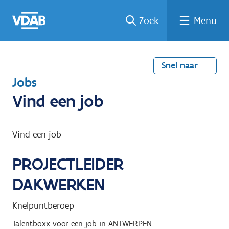
Welke
Terug
Vind
Vind
Ga
Zoek
Menu
naar
naar
een
een
job
home
oplei
past
job
de
inhou
ding
bij
mij?
d
Snel naar
T
Jobs
e
Vind een job
r
u
Vind een job
g
PROJECTLEIDER
n
a
DAKWERKEN
a
Knelpuntberoep
r
Talentboxx
voor een job in
ANTWERPEN