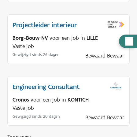
Projectleider interieur
Borg-Bouw NV
voor een job in
LILLE
H
Vaste job
u
Gewijzigd sinds 26 dagen
Bewaard
Bewaar
l
p
n
o
Engineering Consultant
d
i
Cronos
voor een job in
KONTICH
g
Vaste job
?
Gewijzigd sinds 20 dagen
Bewaard
Bewaar
Toon meer