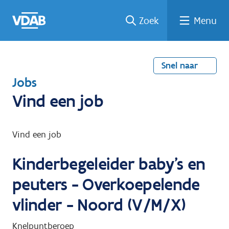
Welke
Terug
Vind
Vind
Ga
Zoek
Menu
naar
naar
een
een
job
home
oplei
past
job
de
inhou
ding
bij
mij?
d
Snel naar
T
Jobs
e
Vind een job
r
u
Vind een job
g
Kinderbegeleider baby's en
n
a
peuters - Overkoepelende
a
vlinder - Noord (V/M/X)
r
Knelpuntberoep