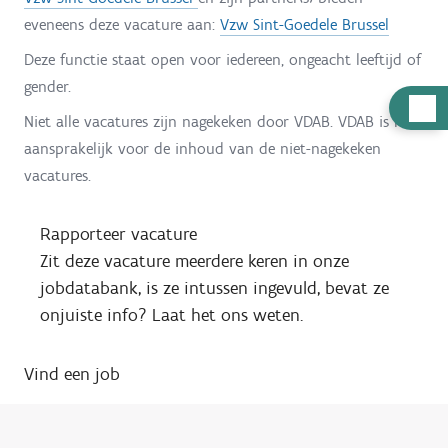
eveneens deze vacature aan:
Vzw Sint-Goedele Brussel
Deze functie staat open voor iedereen, ongeacht leeftijd of
gender.
H
Niet alle vacatures zijn nagekeken door VDAB. VDAB is niet
u
aansprakelijk voor de inhoud van de niet-nagekeken
l
vacatures.
p
n
Rapporteer vacature
o
Zit deze vacature meerdere keren in onze
d
jobdatabank, is ze intussen ingevuld, bevat ze
i
onjuiste info? Laat het ons weten.
g
?
Vind een job