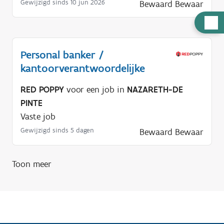
Gewijzigd sinds 10 jun 2026
Bewaard
Bewaar
H
u
l
Personal banker /
p
kantoorverantwoordelijke
n
o
RED POPPY
voor een job in
NAZARETH-DE
d
PINTE
i
Vaste job
g
Gewijzigd sinds 5 dagen
Bewaard
Bewaar
?
Toon meer