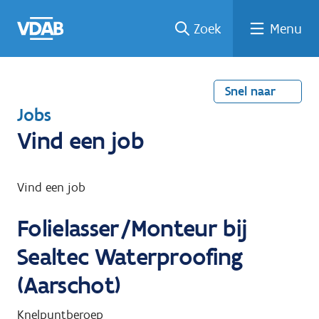
Welke
Terug
Vind
Vind
Ga
Zoek
Menu
naar
naar
een
een
job
home
oplei
past
job
de
inhou
ding
bij
mij?
d
Snel naar
T
Jobs
e
Vind een job
r
u
Vind een job
g
Folielasser/Monteur bij
n
a
Sealtec Waterproofing
a
(Aarschot)
r
Knelpuntberoep