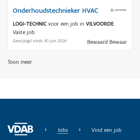
i
Onderhoudstechnieker HVAC
g
LOGI-TECHNIC
voor een job in
VILVOORDE
?
Vaste job
Gewijzigd sinds 30 jun 2026
Bewaard
Bewaar
Toon meer
Jobs
Vind een job