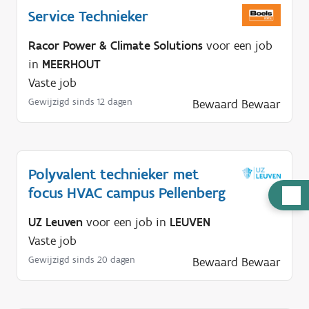
Service Technieker
Racor Power & Climate Solutions
voor een job
in
MEERHOUT
Vaste job
Gewijzigd sinds 12 dagen
Bewaard
Bewaar
Polyvalent technieker met
focus HVAC campus Pellenberg
H
u
UZ Leuven
voor een job in
LEUVEN
l
Vaste job
p
Gewijzigd sinds 20 dagen
Bewaard
Bewaar
n
o
d