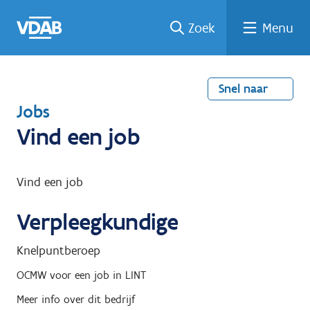
Welke
Terug
Vind
Vind
Ga
Zoek
Menu
naar
naar
een
een
job
home
oplei
past
job
de
inhou
ding
bij
mij?
d
Snel naar
T
Jobs
e
Vind een job
r
u
Vind een job
g
Verpleegkundige
n
a
Knelpuntberoep
a
OCMW
voor een job in
LINT
r
Meer info over dit bedrijf