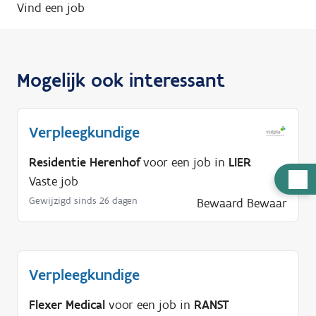
Vind een job
Mogelijk ook interessant
Verpleegkundige
Residentie Herenhof
voor een job in
LIER
H
Vaste job
u
Gewijzigd sinds 26 dagen
Bewaard
Bewaar
l
p
n
Verpleegkundige
o
d
Flexer Medical
voor een job in
RANST
i