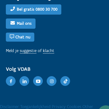
Bel gratis 0800 30 700
Mail ons
Chat nu
Meld je
suggestie
of
klacht
Volg VDAB
Facebook
Linkedin
Youtube
Instagram
TikTok
Disclaimer
Toegankelijkheid
Privacy
Cookies
Other