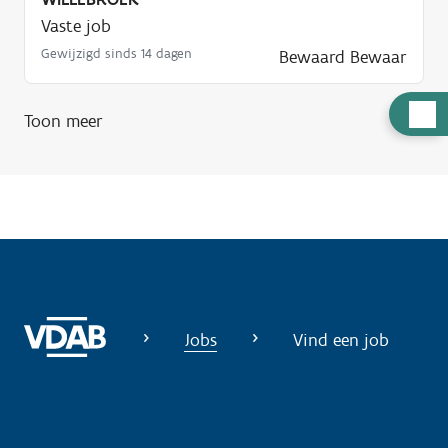
Vaste job
Gewijzigd sinds 14 dagen
Bewaard
Bewaar
H
Toon meer
u
l
p
n
o
d
i
g
Jobs
Vind een job
?