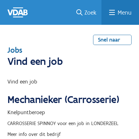
Welke
Terug
Vind
Vind
Ga
Zoek
Menu
naar
naar
een
een
job
home
oplei
past
job
de
inhou
ding
bij
mij?
d
Snel naar
T
Jobs
e
Vind een job
r
u
Vind een job
g
Mechanieker (Carrosserie)
n
a
Knelpuntberoep
a
CARROSSERIE SPINNOY
voor een job in
LONDERZEEL
r
Meer info over dit bedrijf