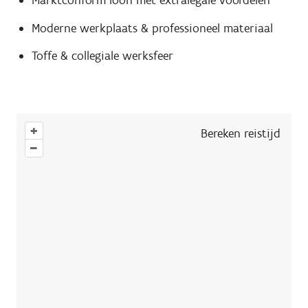
Marktconform loon met extralegale voordelen
Moderne werkplaats & professioneel materiaal
Toffe & collegiale werksfeer
+
Bereken reistijd
–