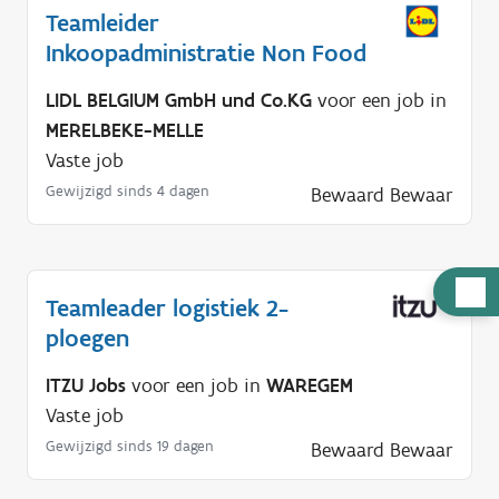
Teamleider
Inkoopadministratie Non Food
LIDL BELGIUM GmbH und Co.KG
voor een job in
MERELBEKE-MELLE
Vaste job
Gewijzigd sinds 4 dagen
Bewaard
Bewaar
H
Teamleader logistiek 2-
u
ploegen
l
p
ITZU Jobs
voor een job in
WAREGEM
n
Vaste job
o
Gewijzigd sinds 19 dagen
Bewaard
Bewaar
d