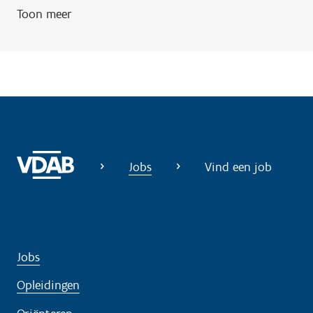
i
Toon meer
g
?
Jobs
Vind een job
Jobs
Opleidingen