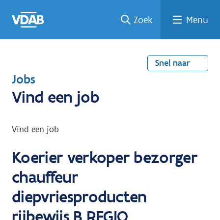
Welke
Terug
Vind
Vind
Ga
Zoek
Menu
naar
naar
een
een
job
home
oplei
past
job
de
inhou
ding
bij
mij?
d
Snel naar
T
Jobs
e
Vind een job
r
u
Vind een job
g
Koerier verkoper bezorger
n
a
chauffeur
a
diepvriesproducten
r
rijbewijs B REGIO