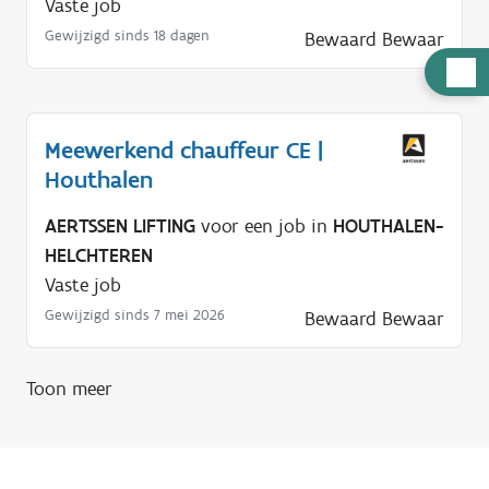
Vaste job
Gewijzigd sinds 18 dagen
Bewaard
Bewaar
H
u
l
Meewerkend chauffeur CE |
p
Houthalen
n
o
AERTSSEN LIFTING
voor een job in
HOUTHALEN-
d
HELCHTEREN
i
Vaste job
g
Gewijzigd sinds 7 mei 2026
Bewaard
Bewaar
?
Toon meer