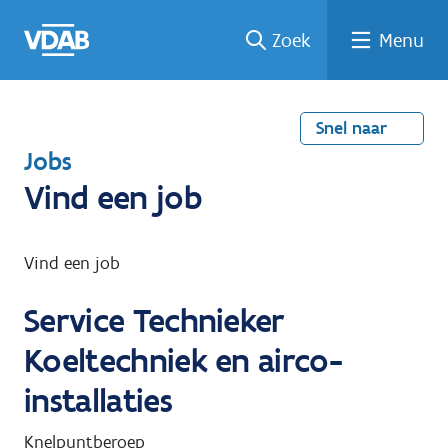
Welke
Terug
Vind
Vind
Ga
Zoek
Menu
naar
naar
een
een
job
home
oplei
past
job
de
inhou
ding
bij
mij?
d
Snel naar
T
Jobs
e
Vind een job
r
u
Vind een job
g
Service Technieker
n
a
Koeltechniek en airco-
a
installaties
r
Knelpuntberoep