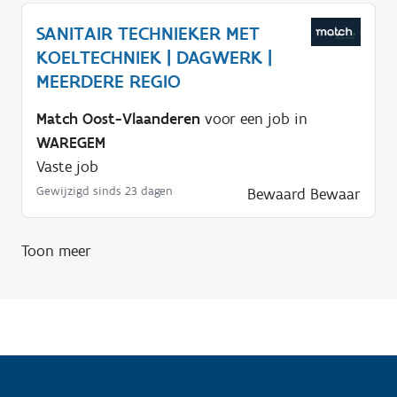
n
o
SANITAIR TECHNIEKER MET
d
KOELTECHNIEK | DAGWERK |
i
MEERDERE REGIO
g
Match Oost-Vlaanderen
voor een job in
?
WAREGEM
Vaste job
Gewijzigd sinds 23 dagen
Bewaard
Bewaar
Toon meer