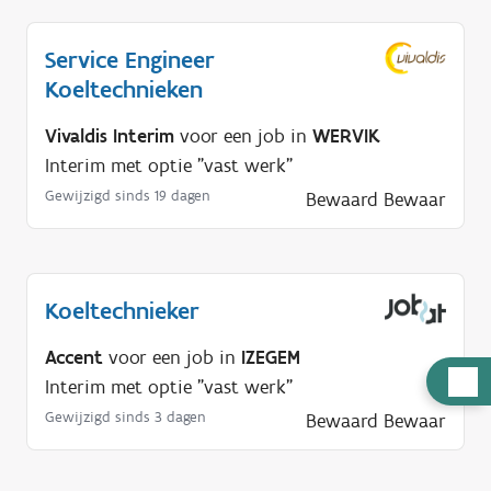
Service Engineer
Koeltechnieken
Vivaldis Interim
voor een job in
WERVIK
Interim met optie "vast werk"
Gewijzigd sinds 19 dagen
Bewaard
Bewaar
Koeltechnieker
Accent
voor een job in
IZEGEM
H
Interim met optie "vast werk"
u
Gewijzigd sinds 3 dagen
Bewaard
Bewaar
l
p