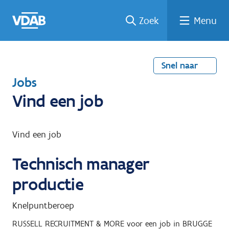
Welke
Terug
Vind
Vind
Ga
Zoek
Menu
naar
naar
een
een
job
home
oplei
past
job
de
inhou
ding
bij
mij?
d
Snel naar
T
Jobs
e
Vind een job
r
u
Vind een job
g
Technisch manager
n
a
productie
a
Knelpuntberoep
r
RUSSELL RECRUITMENT & MORE
voor een job in
BRUGGE