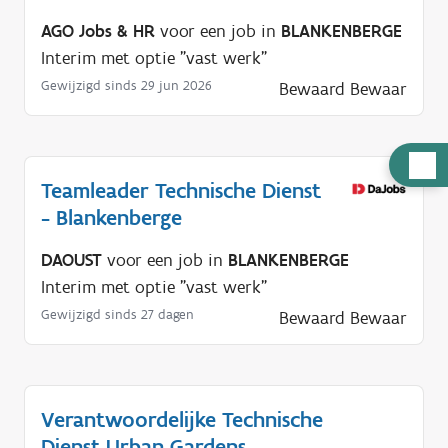
AGO Jobs & HR
voor een job in
BLANKENBERGE
Interim met optie "vast werk"
Gewijzigd sinds 29 jun 2026
Bewaard
Bewaar
H
Teamleader Technische Dienst
u
- Blankenberge
l
p
DAOUST
voor een job in
BLANKENBERGE
n
Interim met optie "vast werk"
o
Gewijzigd sinds 27 dagen
Bewaard
Bewaar
d
i
g
?
Verantwoordelijke Technische
Dienst Urban Gardens