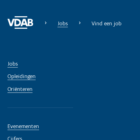
g
?
Jobs
Vind een job
Jobs
Opleidingen
Oriënteren
Evenementen
Cijfers