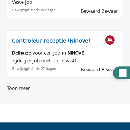
Vaste job
Gewijzigd sinds 19 dagen
Bewaard
Bewaar
Controleur receptie (Ninove)
Delhaize
voor een job in
NINOVE
Tijdelijke job (met optie vast)
Gewijzigd sinds 27 dagen
Bewaard
Bewaar
H
u
l
Toon meer
p
n
o
d
i