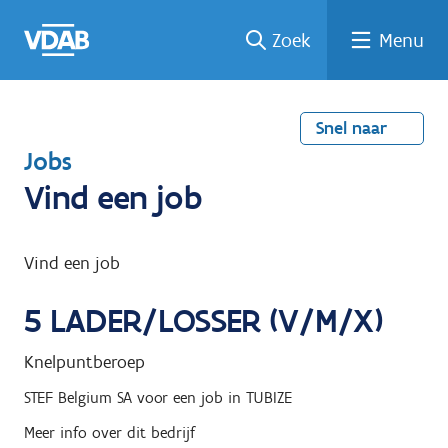
Welke
Terug
Vind
Vind
Ga
Zoek
Menu
naar
naar
een
een
job
home
oplei
past
job
de
inhou
ding
bij
mij?
d
Snel naar
T
Jobs
e
Vind een job
r
u
Vind een job
g
5
LADER/LOSSER (V/M/X)
n
a
Knelpuntberoep
a
STEF Belgium SA
voor een job in
TUBIZE
r
Meer info over dit bedrijf