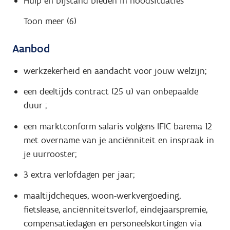
Hulp en bijstand bieden in noodsituaties
Toon meer (6)
Aanbod
werkzekerheid en aandacht voor jouw welzijn;
een deeltijds contract (25 u) van onbepaalde
duur ;
een marktconform salaris volgens IFIC barema 12
met overname van je anciënniteit en inspraak in
je uurrooster;
3 extra verlofdagen per jaar;
maaltijdcheques, woon-werkvergoeding,
fietslease, anciënniteitsverlof, eindejaarspremie,
compensatiedagen en personeelskortingen via