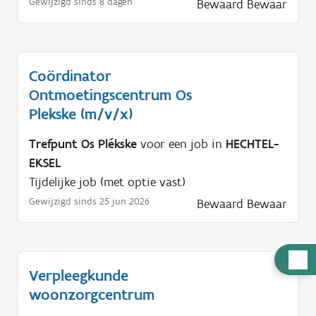
Gewijzigd sinds 8 dagen
Bewaard
Bewaar
Coördinator
Ontmoetingscentrum Os
Plekske (m/v/x)
Trefpunt Os Plékske
voor een job in
HECHTEL-
EKSEL
Tijdelijke job (met optie vast)
Gewijzigd sinds 25 jun 2026
Bewaard
Bewaar
H
Verpleegkunde
u
woonzorgcentrum
l
p