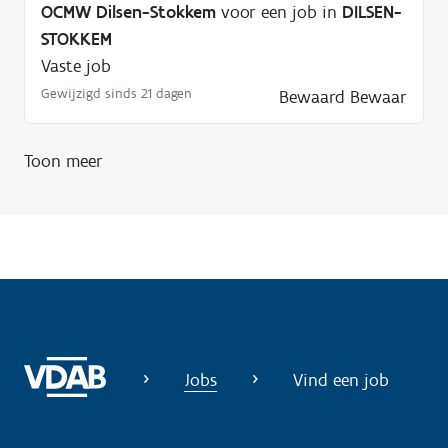
OCMW Dilsen-Stokkem
voor een job in
DILSEN-
n
STOKKEM
o
Vaste job
d
Gewijzigd sinds 21 dagen
Bewaard
Bewaar
i
g
?
Toon meer
Jobs
Vind een job