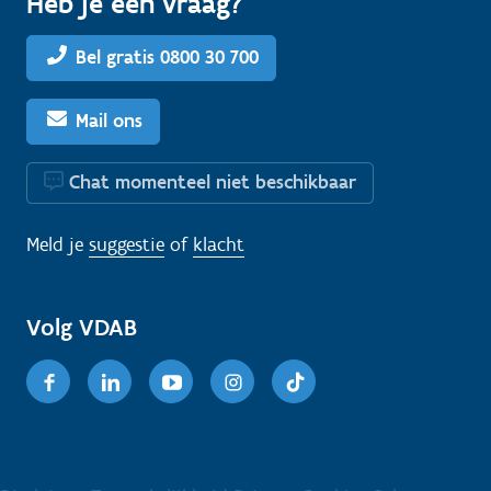
Heb je een vraag?
Bel gratis 0800 30 700
Mail ons
Chat momenteel niet beschikbaar
Meld je
suggestie
of
klacht
Volg VDAB
Facebook
Linkedin
Youtube
Instagram
TikTok