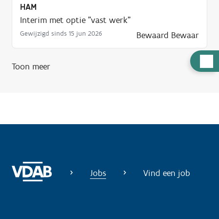
HAM
Interim met optie "vast werk"
Gewijzigd sinds 15 jun 2026
Bewaard
Bewaar
H
Toon meer
u
l
p
n
o
d
i
g
Jobs
Vind een job
?