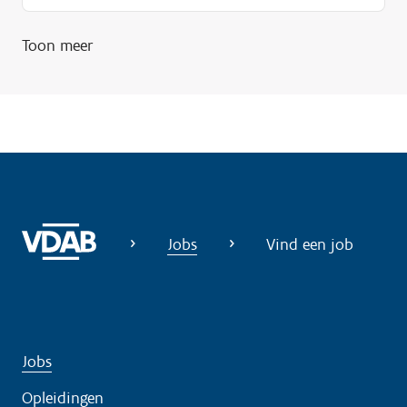
i
Toon meer
g
?
Jobs
Vind een job
Jobs
Opleidingen