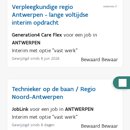
Verpleegkundige regio
Antwerpen - lange voltijdse
interim opdracht
Generation4 Care Flex
voor een job in
ANTWERPEN
Interim met optie "vast werk"
Gewijzigd sinds 8 jun 2026
Bewaard
Bewaar
H
Technieker op de baan / Regio
u
Noord-Antwerpen
l
p
JobLink
voor een job in
ANTWERPEN
n
Interim met optie "vast werk"
o
Gewijzigd sinds 8 dagen
Bewaard
Bewaar
d