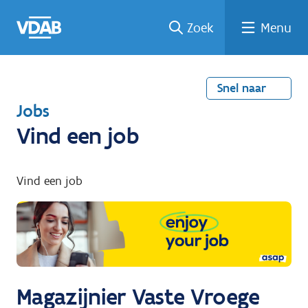
Welke
Terug
Vind
Vind
Ga
Zoek
Menu
naar
naar
een
een
job
home
oplei
past
job
de
inhou
ding
bij
mij?
d
Snel naar
T
Jobs
e
Vind een job
r
u
Vind een job
g
n
a
a
r
Magazijnier Vaste Vroege