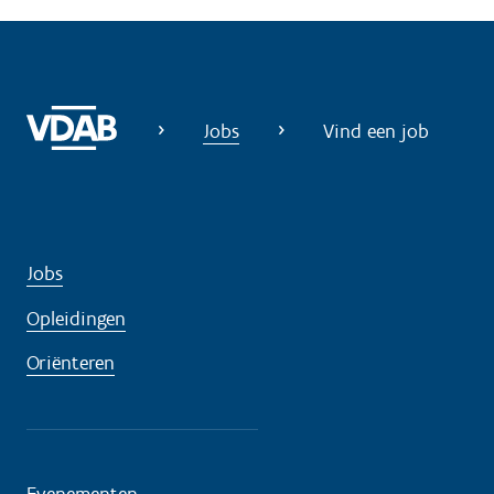
i
g
?
Jobs
Vind een job
Jobs
Opleidingen
Oriënteren