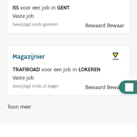
ISS
voor een job in
GENT
Vaste job
Gewijzigd sinds gisteren
Bewaard
Bewaar
Magazijnier
TRAFIROAD
voor een job in
LOKEREN
Vaste job
H
Gewijzigd sinds 21 dagen
Bewaard
Bewaar
u
l
Toon meer
p
n
o
d