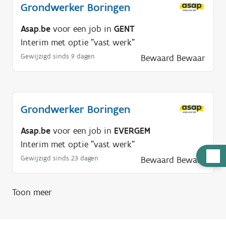
Grondwerker Boringen
Asap.be
voor een job in
GENT
Interim met optie "vast werk"
Gewijzigd sinds 9 dagen
Bewaard
Bewaar
Grondwerker Boringen
Asap.be
voor een job in
EVERGEM
Interim met optie "vast werk"
H
Gewijzigd sinds 23 dagen
Bewaard
Bewaar
u
l
Toon meer
p
n
o