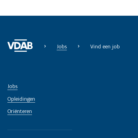
d
i
g
?
Jobs
Vind een job
Jobs
Opleidingen
Oriënteren