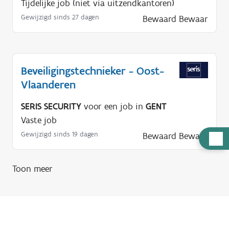
Tijdelijke job (niet via uitzendkantoren)
Gewijzigd sinds 27 dagen
Bewaard
Bewaar
Beveiligingstechnieker - Oost-
Vlaanderen
SERIS SECURITY
voor een job in
GENT
Vaste job
Gewijzigd sinds 19 dagen
Bewaard
Bewaar
H
u
l
Toon meer
p
n
o
d