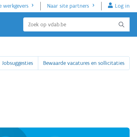
e werkgevers
Naar site partners
Log in
Sluiten
Jobsuggesties
Bewaarde vacatures en sollicitaties