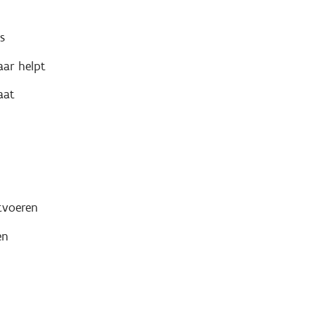
s
aar helpt
aat
tvoeren
en