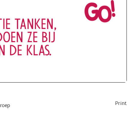
Print
roep