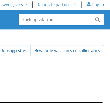
e werkgevers
Naar site partners
Log in
Sluiten
Jobsuggesties
Bewaarde vacatures en sollicitaties