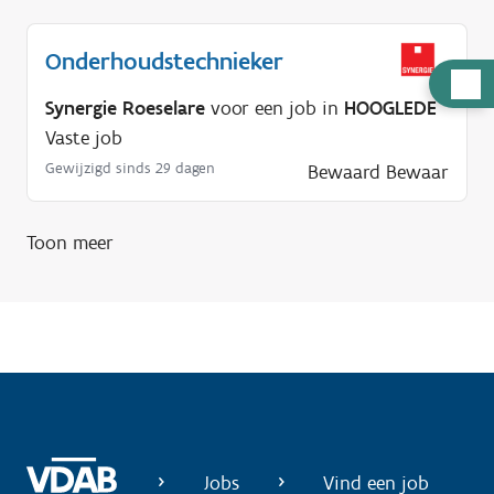
Onderhoudstechnieker
H
Synergie Roeselare
voor een job in
HOOGLEDE
u
Vaste job
l
Gewijzigd sinds 29 dagen
p
Bewaard
Bewaar
n
o
Toon meer
d
i
g
?
Jobs
Vind een job