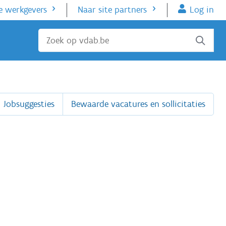
e werkgevers
Naar site partners
Log in
Sluiten
Jobsuggesties
Bewaarde vacatures en sollicitaties