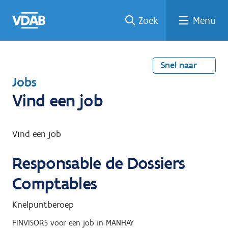
Welke
Terug
Vind
Vind
Ga
Zoek
Menu
naar
naar
een
een
job
home
oplei
past
job
de
inhou
ding
bij
mij?
d
Snel naar
T
Jobs
e
Vind een job
r
u
Vind een job
g
Responsable de Dossiers
n
a
Comptables
a
Knelpuntberoep
r
FINVISORS
voor een job in
MANHAY