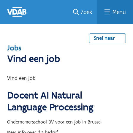
Welke
Terug
Vind
Vind
Ga
Zoek
Menu
naar
naar
een
een
job
home
oplei
past
job
de
inhou
ding
bij
mij?
d
Snel naar
T
Jobs
e
Vind een job
r
u
Vind een job
g
Docent AI Natural
n
a
Language Processing
a
r
Ondernemersschool BV
voor een job in
Brussel
Meer info over dit bedrijf