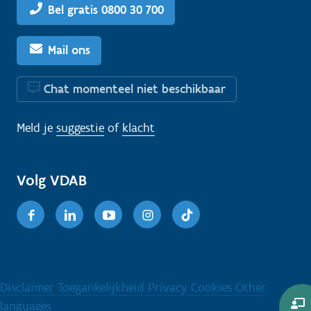
Bel gratis 0800 30 700
Mail ons
Chat momenteel niet beschikbaar
Meld je
suggestie
of
klacht
Volg VDAB
Facebook
Linkedin
Youtube
Instagram
TikTok
Disclaimer
Toegankelijkheid
Privacy
Cookies
Other
languages