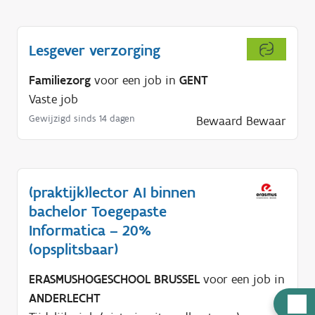
Lesgever verzorging
Familiezorg
voor een job in
GENT
Vaste job
Gewijzigd sinds 14 dagen
Bewaard
Bewaar
(praktijk)lector AI binnen
bachelor Toegepaste
Informatica – 20%
(opsplitsbaar)
ERASMUSHOGESCHOOL BRUSSEL
voor een job in
ANDERLECHT
H