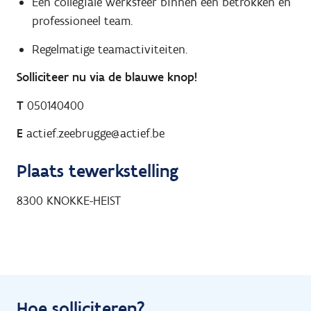
Een collegiale werksfeer binnen een betrokken en
professioneel team.
Regelmatige teamactiviteiten.
Solliciteer nu via de blauwe knop!
T
050140400
E
actief.zeebrugge@actief.be
Plaats tewerkstelling
8300
KNOKKE-HEIST
Hoe solliciteren?