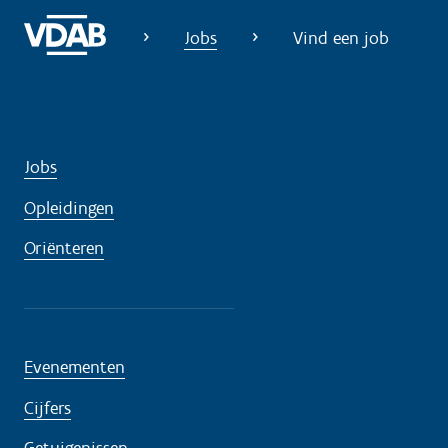
o
Jobs
Vind een job
d
i
g
?
Jobs
Opleidingen
Oriënteren
Evenementen
Cijfers