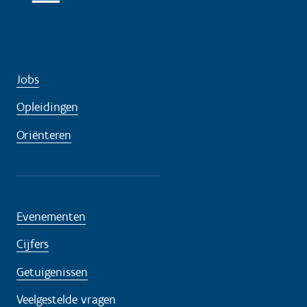
l
p
n
o
Jobs
d
i
Opleidingen
g
Oriënteren
?
Evenementen
Cijfers
Getuigenissen
Veelgestelde vragen