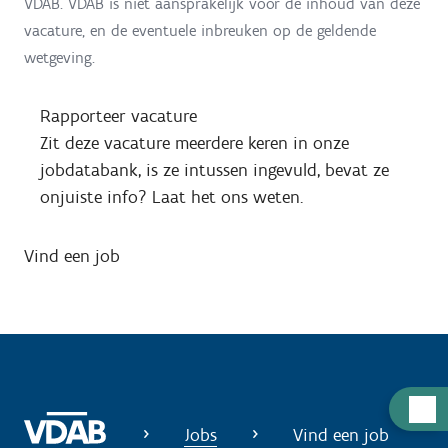
VDAB. VDAB is niet aansprakelijk voor de inhoud van deze
vacature, en de eventuele inbreuken op de geldende
wetgeving.
Rapporteer vacature
Zit deze vacature meerdere keren in onze
jobdatabank, is ze intussen ingevuld, bevat ze
onjuiste info? Laat het ons weten.
Vind een job
H
u
Jobs
Vind een job