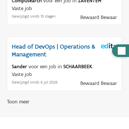
Compusearch
voor een job in
ZAVENTEM
Vaste job
Gewijzigd sinds 10 dagen
Bewaard
Bewaar
Head of DevOps | Operations &
H
Management
u
l
Sander
voor een job in
SCHAARBEEK
p
Vaste job
n
Gewijzigd sinds 6 jul 2026
Bewaard
Bewaar
o
d
Toon meer
i
g
?