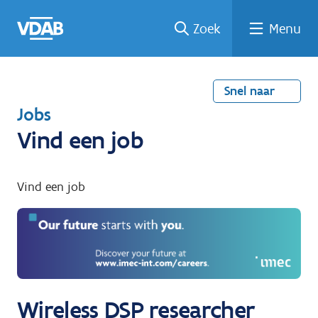
Welke
Terug
Vind
Vind
Ga
Zoek
Menu
naar
naar
een
een
job
home
oplei
past
job
de
inhou
ding
bij
mij?
d
Snel naar
T
Jobs
e
Vind een job
r
u
Vind een job
g
n
a
a
r
Wireless DSP researcher