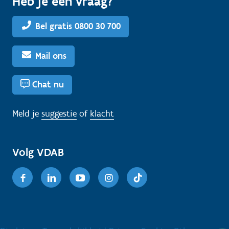
Heb je een vraag?
Bel gratis 0800 30 700
Mail ons
Chat nu
Meld je
suggestie
of
klacht
Volg VDAB
Facebook
Linkedin
Youtube
Instagram
TikTok