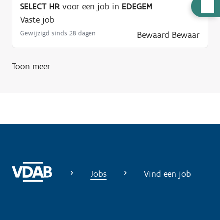
H
SELECT HR
voor een job in
EDEGEM
u
Vaste job
l
Gewijzigd sinds 28 dagen
Bewaard
Bewaar
p
n
Toon meer
o
d
i
g
?
Jobs
Vind een job