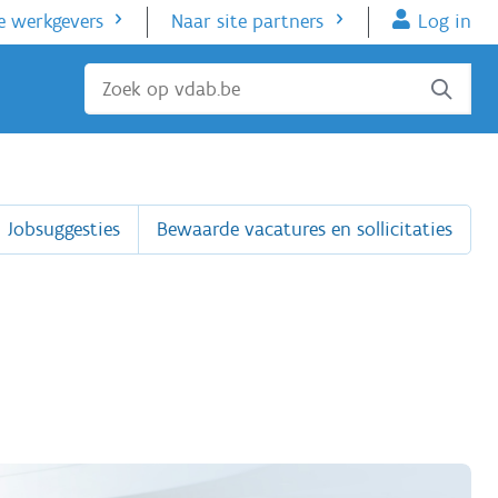
e werkgevers
Naar site partners
Log in
Sluiten
Jobsuggesties
Bewaarde vacatures en sollicitaties