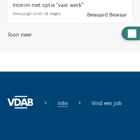
Interim met optie "vast werk"
Gewijzigd sinds 28 dagen
Bewaard
Bewaar
H
Toon meer
u
l
p
n
o
d
i
g
Jobs
Vind een job
?