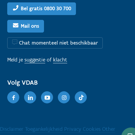
Bel gratis 0800 30 700
Mail ons
Chat momenteel niet beschikbaar
Meld je
suggestie
of
klacht
Volg VDAB
Facebook
Linkedin
Youtube
Instagram
TikTok
Disclaimer
Toegankelijkheid
Privacy
Cookies
Other