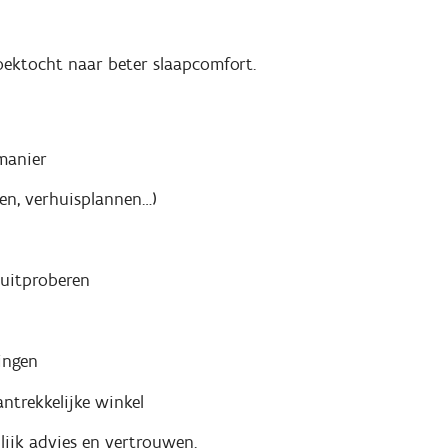
zoektocht naar beter slaapcomfort.
manier
men, verhuisplannen…)
 uitproberen
ingen
ntrekkelijke winkel
lijk advies en vertrouwen.