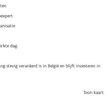
aten
pexpert
anisatie
rkte dag.
ng stevig verankerd is in België en blijft investeren in
Toon
kaart