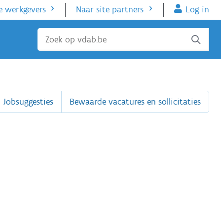
e werkgevers
Naar site partners
Log in
Sluiten
Jobsuggesties
Bewaarde vacatures en sollicitaties