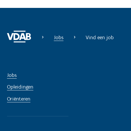
d
i
g
?
Jobs
Vind een job
Jobs
Opleidingen
Oriënteren