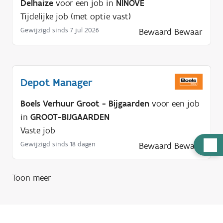
Delhaize
voor een job in
NINOVE
Tijdelijke job (met optie vast)
Gewijzigd sinds 7 jul 2026
Bewaard
Bewaar
Depot Manager
Boels Verhuur Groot - Bijgaarden
voor een job
in
GROOT-BIJGAARDEN
Vaste job
H
Gewijzigd sinds 18 dagen
Bewaard
Bewaar
u
l
Toon meer
p
n
o